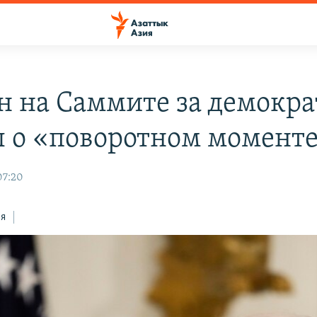
н на Саммите за демокр
л о «поворотном момент
07:20
ся