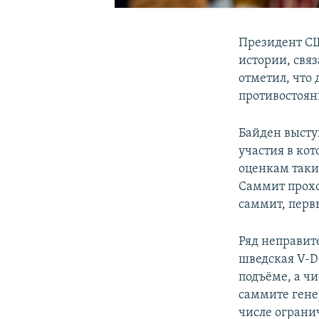
Президент СШ
истории, свя
отметил, что 
противостоян
Байден высту
участия в кот
оценкам таки
Саммит прохо
саммит, первы
Ряд неправит
шведская V-D
подъёме, а ч
саммите гене
числе ограни