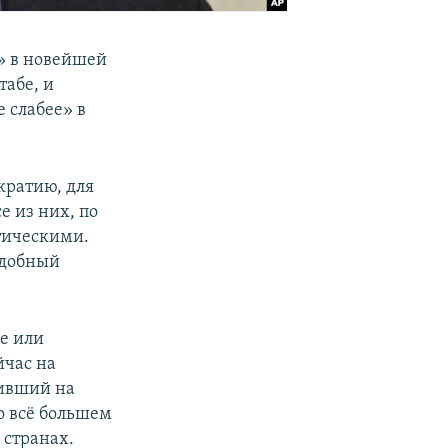
» в новейшей
абе, и
е слабее» в
кратию, для
е из них, по
тическими.
одобный
e или
йчас на
пивший на
о всё большем
 странах.