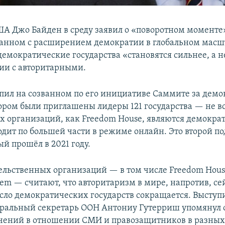
А Джо Байден в среду заявил о «поворотном моменте
занном с расширением демократии в глобальном масшт
демократические государства «становятся сильнее, а н
ии с авторитарными.
пил на созванном по его инициативе Саммите за демо
ором были приглашены лидеры 121 государства — не вс
х организаций, как Freedom House, являются демокра
дит по большей части в режиме онлайн. Это второй п
й прошёл в 2021 году.
ельственных организаций — в том числе Freedom Hous
em — считают, что авторитаризм в мире, напротив, се
исло демократических государств сокращается. Высту
ральный секретарь ООН Антониу Гутерриш упомянул 
чений в отношении СМИ и правозащитников в разных