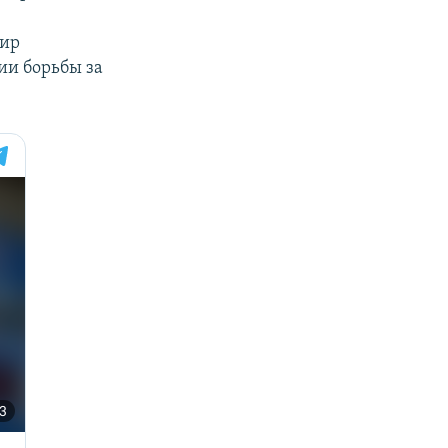
мир
ии борьбы за