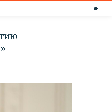
атию
е»