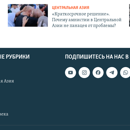
ЦЕНТРАЛЬНАЯ АЗИЯ
«Краткосрочное решение».
Почему амнистии в Центральной
Азии не панацея от проблемы?
Е РУБРИКИ
ПОДПИШИТЕСЬ НА НАС В
я Азия
века