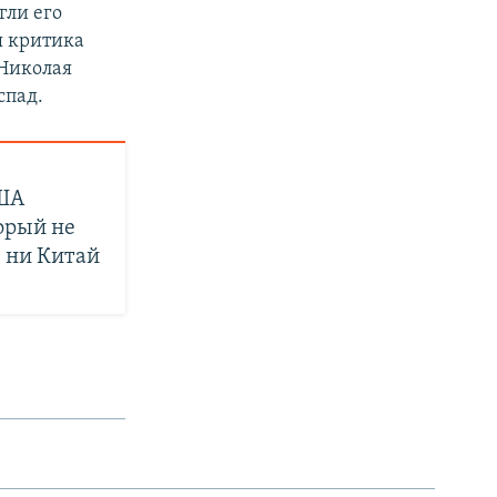
гли его
я критика
 Николая
спад.
ША
орый не
, ни Китай