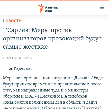
Доступность
ссылок
Вернуться
НОВОСТИ
к
ЦЕНТРАЛЬНАЯ АЗИЯ
Т.Сариев: Меры против
основному
НОВОСТИ
КАЗАХСТАН
содержанию
организаторов провокаций будут
ВОЙНА В УКРАИНЕ
Вернутся
КЫРГЫЗСТАН
самые жесткие
к
НА ДРУГИХ ЯЗЫКАХ
УЗБЕКИСТАН
главной
19 мая 2010, 23:12
ТАДЖИКИСТАН
ҚАЗАҚША
навигации
ПОДПИШИТЕСЬ НА НАС В СОЦСЕТЯХ
Вернутся
Поделиться
КЫРГЫЗЧА
к
Меры по нормализации ситуации в Джалал-Абаде
ЎЗБЕКЧА
поиску
будут приняты временным правительством после
ТОҶИКӢ
Все сайты РСЕ/РС
того, как направленные туда и.о министры
обороны и МВД – И.Исаков и Б.Алымбеков
TÜRKMENÇE
ознакомятся положением дел в области и дадут
свои предложения. Об этом в интервью “Азаттык”