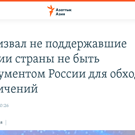
извал не поддержавшие
ии страны не быть
ументом России для обхо
ичений
10:26
ся