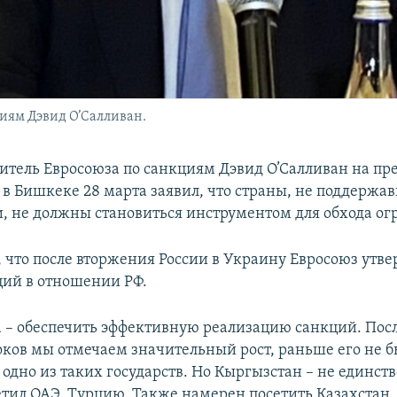
иям Дэвид О’Салливан.
итель Евросоюза по санкциям Дэвид О’Салливан на пре
в Бишкеке 28 марта заявил, что страны, не поддержа
и, не должны становиться инструментом для обхода о
 что после вторжения России в Украину Евросоюз утве
ций в отношении РФ.
 – обеспечить эффективную реализацию санкций. Пос
оков мы отмечаем значительный рост, раньше его не б
одно из таких государств. Но Кыргызстан – не единст
сетил ОАЭ, Турцию. Также намерен посетить Казахстан,