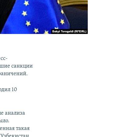
сс-
вшие санкции
граничений.
рдил 10
ле анализа
ыло.
венная такая
 Узбекистан,