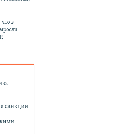
, что в
выросли
Р,
ию.
ые санкции
скими