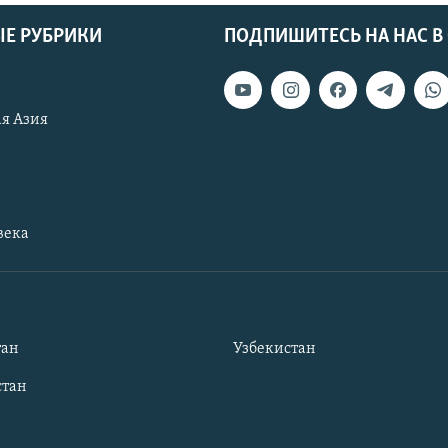
Е РУБРИКИ
ПОДПИШИТЕСЬ НА НАС В
я Азия
века
тан
Узбекистан
тан