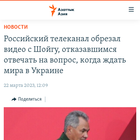
Доступность
ссылок
Вернуться
НОВОСТИ
к
ЦЕНТРАЛЬНАЯ АЗИЯ
Российский телеканал обрезал
основному
НОВОСТИ
КАЗАХСТАН
содержанию
видео с Шойгу, отказавшимся
ВОЙНА В УКРАИНЕ
Вернутся
КЫРГЫЗСТАН
отвечать на вопрос, когда ждать
к
НА ДРУГИХ ЯЗЫКАХ
УЗБЕКИСТАН
мира в Украине
главной
ТАДЖИКИСТАН
ҚАЗАҚША
навигации
ПОДПИШИТЕСЬ НА НАС В СОЦСЕТЯХ
22 марта 2023, 12:09
Вернутся
КЫРГЫЗЧА
к
Поделиться
ЎЗБЕКЧА
поиску
ТОҶИКӢ
Все сайты РСЕ/РС
TÜRKMENÇE