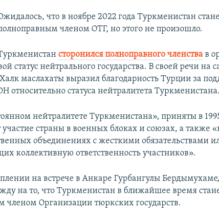
Ожидалось, что в ноябре 2022 года Туркменистан стан
полноправным членом ОТГ, но этого не произошло.
Туркменистан
сторонился полноправного членства
в о
вой статус нейтрального государства. В своей речи на
 Халк маслахаты выразил благодарность Турции за по
Н относительно статуса нейтралитета Туркменистана
тоянном нейтралитете Туркменистана», приняты в 1995
 участие страны в военных блоках и союзах, а также «
венных объединениях с жесткими обязательствами и
их коллективную ответственность участников».
уплении на встрече в Анкаре Гурбангулы Бердымухам
жду на то, что Туркменистан в ближайшее время стан
 членом Организации тюркских государств.