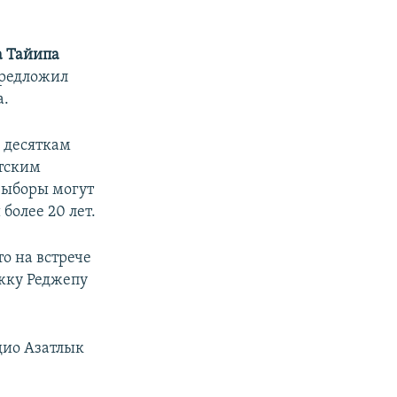
а Тайипа
предложил
а.
 десяткам
нтским
выборы могут
более 20 лет.
о на встрече
жку Реджепу
адио Азатлык