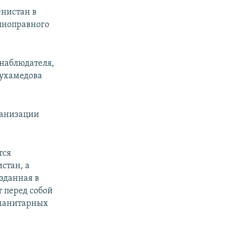
енистан в
лноправного
-наблюдателя,
мухамедова
ганизации
тся
стан, а
зданная в
т перед собой
уманитарных