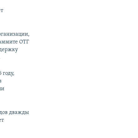
ет
рганизации,
 саммите ОТГ
ддержку
.
 году,
в
ли
едов дважды
ет