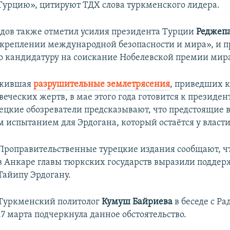
в Турцию», цитируют ТДХ слова туркменского лидера.
ов также отметил усилия президента Турции
Реджеп
укреплении международной безопасности и мира», и 
о кандидатуру на соискание Нобелевской премии мир
ежившая
разрушительные землетрясения
, приведших к
еческих жертв, в мае этого года готовится к президе
ецкие обозреватели предсказывают, что предстоящие 
 испытанием для Эрдогана, который остаётся у власти 
Проправительственные турецкие издания сообщают, чт
в Анкаре главы тюркских государств выразили поддер
Тайипу Эрдогану.
Туркменский политолог
Кумуш Байриева
в беседе с Р
17 марта подчеркнула данное обстоятельство.