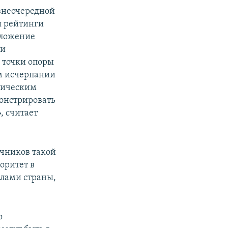
внеочередной
я рейтинги
оложение
ми
 точки опоры
м исчерпании
итическим
монстрировать
, считает
очников такой
оритет в
елами страны,
о