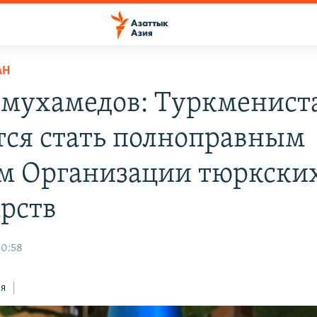
АН
мухамедов: Туркменист
тся стать полноправным
м Организации тюркски
арств
00:58
ся