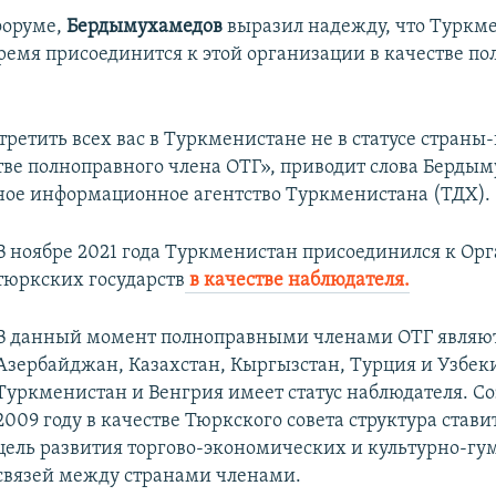
форуме,
Бердымухамедов
выразил надежду, что Туркм
емя присоединится к этой организации в качестве по
третить всех вас в Туркменистане не в статусе страны
стве полноправного члена ОТГ», приводит слова Берды
ное информационное агентство Туркменистана (ТДХ).
В ноябре 2021 года Туркменистан присоединился к Ор
тюркских государств
в качестве наблюдателя.
В данный момент полноправными членами ОТГ являю
Азербайджан, Казахстан, Кыргызстан, Турция и Узбеки
Туркменистан и Венгрия имеет статус наблюдателя. Со
2009 году в качестве Тюркского совета структура стави
цель развития торгово-экономических и культурно-г
связей между странами членами.