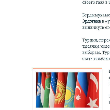
своего газа 
Бердымухамед
Эрдогана
в «
выдвинуть ег
Турция, пер
тысячам челов
выборам. Тур
стать тяжёлым