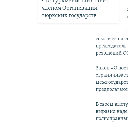
что Туркменистан станет
членом Организации
тюркских государств
ссылаясь на с
председатель
резолюций ОО
Закон «О пос
ограничивает
межгосударст
предполагающ
В своём выст
выразил наде
полноправным