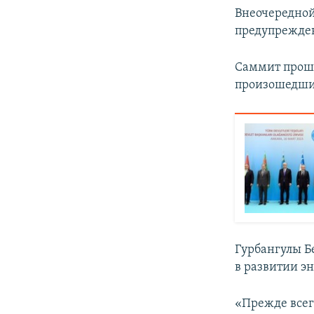
Внеочередной
предупрежден
Саммит прошё
произошедших
Гурбангулы Б
в развитии э
«Прежде всег