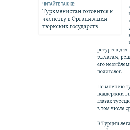
ЧИТАЙТЕ ТАКЖЕ:
Туркменистан готовится к
членству в Организации
тюркских государств
ресурсов для
рычагам, реш
его незыблемы
политолог.
По мнению ту
поддержки вн
глазах турец
в том числе с
В Турции лег