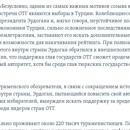
«Безусловно, одним из самых важных мотивов созыва 
встречи ОТГ являются выборы в Турции. Колеблющиес
президента Эрдогана и, мягко говоря, неустойчивое п
экономики Турции, сильно осложненное последствия
землетрясения, заставляют его искать дополнительные
и возможности для накачивания рейтинга. При полно
 этого внутри страны Эрдоган обратился к внешнепол
ив, что поддержка глав государств ОТГ сможет проде
й авторитет, хотя бы среди глав тюркских государств»
ркменского обозревателя, в связи с сокращением ист
утри страны, Эрдоган, пытающийся повысить свой авт
ких избирателей, вынужден искать поддержку за пред
реди лидеров стран ОТГ.
ально проживают около 220 тысяч туркменистанцев. П