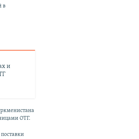
 в
.
ах и
ТГ
уркменистана
ницами ОТГ.
 поставки