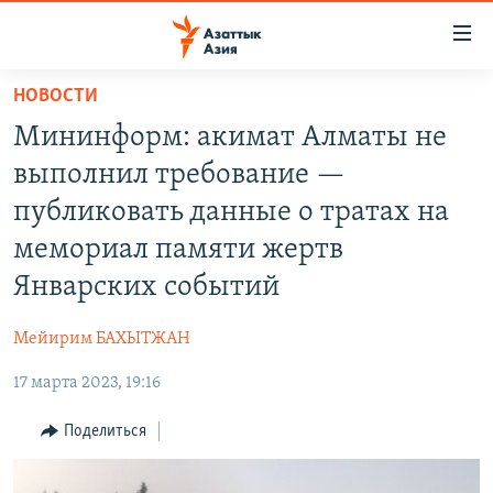
Доступность
ссылок
Вернуться
НОВОСТИ
к
ЦЕНТРАЛЬНАЯ АЗИЯ
Мининформ: акимат Алматы не
основному
НОВОСТИ
КАЗАХСТАН
содержанию
выполнил требование —
ВОЙНА В УКРАИНЕ
Вернутся
КЫРГЫЗСТАН
публиковать данные о тратах на
к
НА ДРУГИХ ЯЗЫКАХ
УЗБЕКИСТАН
мемориал памяти жертв
главной
ТАДЖИКИСТАН
ҚАЗАҚША
навигации
Январских событий
ПОДПИШИТЕСЬ НА НАС В СОЦСЕТЯХ
Вернутся
КЫРГЫЗЧА
к
Мейирим БАХЫТЖАН
ЎЗБЕКЧА
поиску
17 марта 2023, 19:16
ТОҶИКӢ
Все сайты РСЕ/РС
Поделиться
TÜRKMENÇE