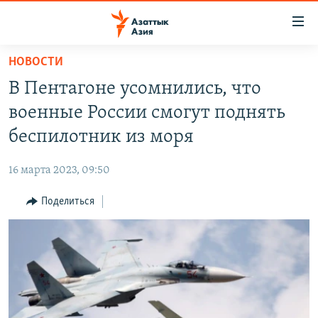
Доступность
ссылок
Вернуться
НОВОСТИ
к
ЦЕНТРАЛЬНАЯ АЗИЯ
В Пентагоне усомнились, что
основному
НОВОСТИ
КАЗАХСТАН
содержанию
военные России смогут поднять
ВОЙНА В УКРАИНЕ
Вернутся
КЫРГЫЗСТАН
беспилотник из моря
к
НА ДРУГИХ ЯЗЫКАХ
УЗБЕКИСТАН
главной
16 марта 2023, 09:50
ТАДЖИКИСТАН
ҚАЗАҚША
навигации
ПОДПИШИТЕСЬ НА НАС В СОЦСЕТЯХ
Вернутся
Поделиться
КЫРГЫЗЧА
к
ЎЗБЕКЧА
поиску
ТОҶИКӢ
Все сайты РСЕ/РС
TÜRKMENÇE