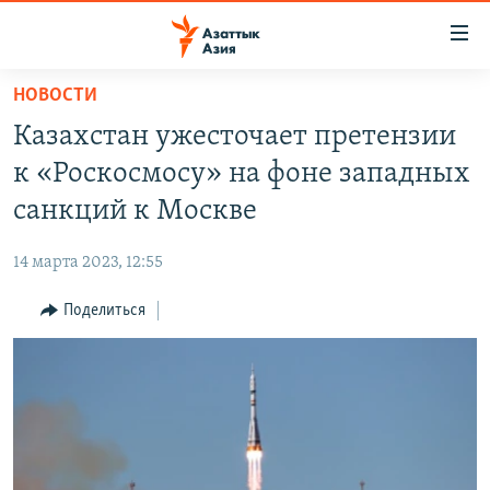
Доступность
ссылок
Вернуться
НОВОСТИ
к
ЦЕНТРАЛЬНАЯ АЗИЯ
Казахстан ужесточает претензии
основному
НОВОСТИ
КАЗАХСТАН
содержанию
к «Роскосмосу» на фоне западных
ВОЙНА В УКРАИНЕ
Вернутся
КЫРГЫЗСТАН
санкций к Москве
к
НА ДРУГИХ ЯЗЫКАХ
УЗБЕКИСТАН
главной
14 марта 2023, 12:55
ТАДЖИКИСТАН
ҚАЗАҚША
навигации
ПОДПИШИТЕСЬ НА НАС В СОЦСЕТЯХ
Вернутся
Поделиться
КЫРГЫЗЧА
к
ЎЗБЕКЧА
поиску
ТОҶИКӢ
Все сайты РСЕ/РС
TÜRKMENÇE