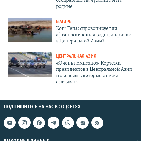
бесправные на чужбине и на
родине
В МИРЕ
Кош-Тепа: спровоцирует ли
афганский канал водный кризис
в Центральной Азии?
ЦЕНТРАЛЬНАЯ АЗИЯ
«Очень помпезно». Кортежи
президентов в Центральной Азии
и эксцессы, которые с ними
связывают
ПОДПИШИТЕСЬ НА НАС В СОЦСЕТЯХ