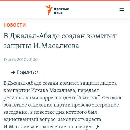
Доступность
ссылок
Вернуться
НОВОСТИ
к
ЦЕНТРАЛЬНАЯ АЗИЯ
В Джалал-Абаде создан комитет
основному
НОВОСТИ
КАЗАХСТАН
содержанию
защиты И.Масалиева
ВОЙНА В УКРАИНЕ
Вернутся
КЫРГЫЗСТАН
к
17 мая 2010, 21:52
НА ДРУГИХ ЯЗЫКАХ
УЗБЕКИСТАН
главной
Поделиться
ТАДЖИКИСТАН
ҚАЗАҚША
навигации
ПОДПИШИТЕСЬ НА НАС В СОЦСЕТЯХ
Вернутся
В Джалал-Абаде создан комитет защиты лидера
КЫРГЫЗЧА
к
компартии Исхака Масалиева, передает
ЎЗБЕКЧА
поиску
региональный корреспондент “Азаттык”. Сегодня
ТОҶИКӢ
Все сайты РСЕ/РС
областное отделение партии провело экстренное
заседание, в повестке дня которого был
TÜRKMENÇE
единственный вопрос: законность ареста
И.Масалиева и вынесение на пленум ЦК