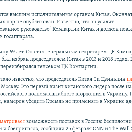
яется высшим исполнительным органом Китая. Оконча
х пор не опубликован. Известно, что он усилит
ованное руководство" Компартии Китая и должен повы
ь госаппарата.
ну 69 лет. Он стал генеральным секретарем ЦК Компа
, был избран председателем Китая в 2013 и 2018 годах. 
 переизбирался генсеком ЦК Компартии.
стало известно, что председатель Китая Си Цзиньпин
п
 Москву. Это первый визит китайского лидера после н
российского полномасштабного вторжения в Украину. 
, намерен убедить Кремль не применять в Украине я
сматривает
возможность поставок в Россию беспилотни
 и боеприпасов, сообщили 25 февраля CNN и The Wall S