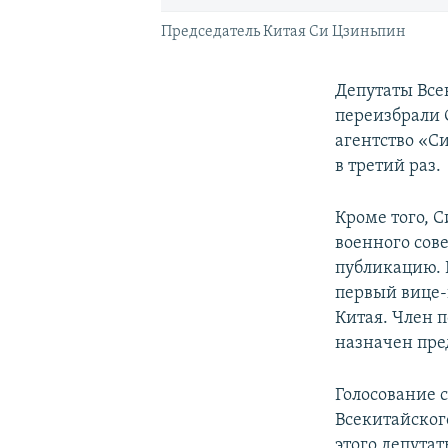
Председатель Китая Си Цзиньпин
Депутаты Все
переизбрали 
агентство «Си
в третий раз.
Кроме того, 
военного сов
публикацию. 
первый вице-
Китая. Член 
назначен пре
Голосование 
Всекитайског
этого депута