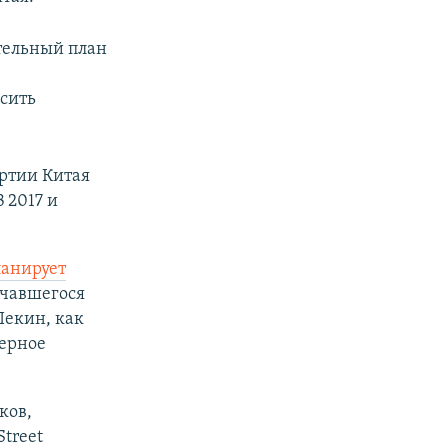
тельный план
сить
ртии Китая
В 2017 и
ланирует
ачавшегося
Пекин, как
дерное
ков,
treet