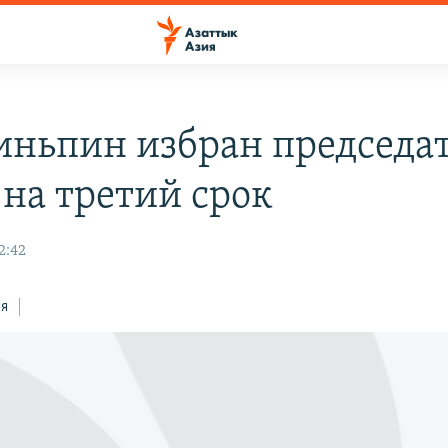
иньпин избран председа
 на третий срок
2:42
ся