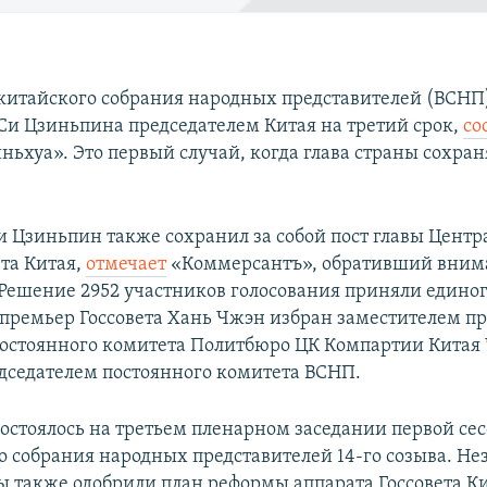
китайского собрания народных представителей (ВСНП
Си Цзиньпина председателем Китая на третий срок,
со
ньхуа». Это первый случай, когда глава страны сохраня
Си Цзиньпин также сохранил за собой пост главы Центр
ета Китая,
отмечает
«Коммерсантъ», обративший вним
Решение 2952 участников голосования приняли единог
премьер Госсовета Хань Чжэн избран заместителем пр
постоянного комитета Политбюро ЦК Компартии Китая
дседателем постоянного комитета ВСНП.
состоялось на третьем пленарном заседании первой се
о собрания народных представителей 14-го созыва. Не
ты также одобрили план реформы аппарата Госсовета Ки