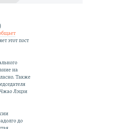
)
общает
ет этот пост
ального
ание на
ласно. Также
едседателя
 Чжао Лэцзи
ссии
задолго до
тая.