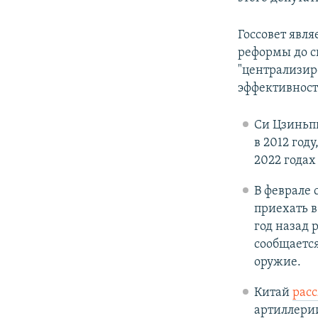
Госсовет явл
реформы до си
"централизир
эффективност
Си Цзиньпи
в 2012 году
2022 годах
В феврале 
приехать в
год назад 
сообщается
оружие.
Китай
рас
артиллерии