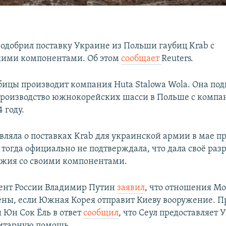
 одобрил поставку Украине из Польши гаубиц Krab с
ими компонентами. Об этом
сообщает
Reuters.
бицы производит компания Huta Stalowa Wola. Она под
производство южнокорейских шасси в Польше с компа
 году.
вляла о поставках Krab для украинской армии в мае пр
тогда официально не подтверждала, что дала своё ра
ужия со своими компонентами.
ент России Владимир Путин
заявил
, что отношения Мо
ены, если Южная Корея отправит Киеву вооружение. П
Юн Сок Ёль в ответ
сообщил
, что Сеул предоставляет 
итарную помощь.