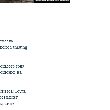
писала
нией Samsung
ошлого года.
зрешение на
сквы и Сеула
резидент
Украине