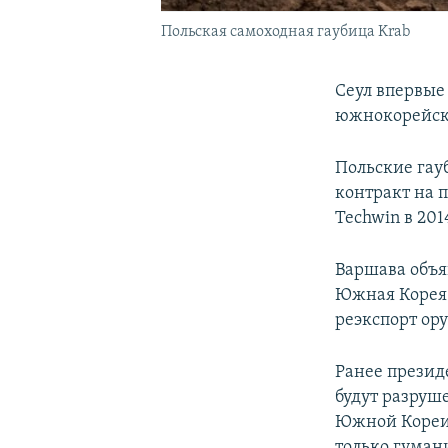
Польская самоходная гаубица Krab
Сеул впервые
южнокорейск
Польские гау
контракт на 
Techwin в 2014
Варшава объя
Южная Корея 
реэкспорт ор
Ранее презид
будут разруш
Южной Кореи 
только гуман