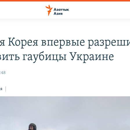
 Корея впервые разреш
вить гаубицы Украине
:48
ся