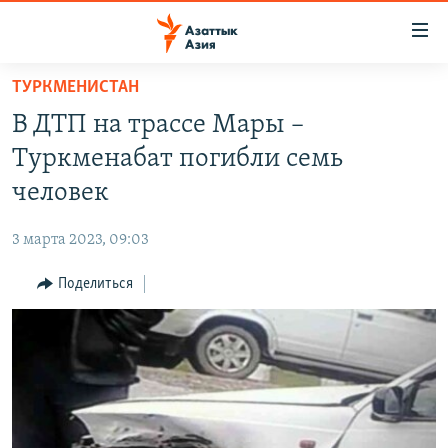
Доступность
ссылок
Вернуться
ТУРКМЕНИСТАН
к
ЦЕНТРАЛЬНАЯ АЗИЯ
В ДТП на трассе Мары –
основному
НОВОСТИ
КАЗАХСТАН
содержанию
Туркменабат погибли семь
ВОЙНА В УКРАИНЕ
Вернутся
КЫРГЫЗСТАН
человек
к
НА ДРУГИХ ЯЗЫКАХ
УЗБЕКИСТАН
главной
3 марта 2023, 09:03
ТАДЖИКИСТАН
ҚАЗАҚША
навигации
ПОДПИШИТЕСЬ НА НАС В СОЦСЕТЯХ
Вернутся
Поделиться
КЫРГЫЗЧА
к
ЎЗБЕКЧА
поиску
ТОҶИКӢ
Все сайты РСЕ/РС
TÜRKMENÇE