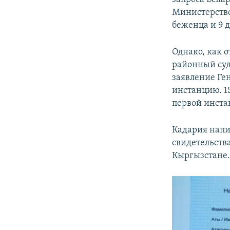
Министерство
беженца и 9 д
Однако, как о
районный суд
заявление Ге
инстанцию. 1
первой инста
Кадария напи
свидетельств
Кыргызстане