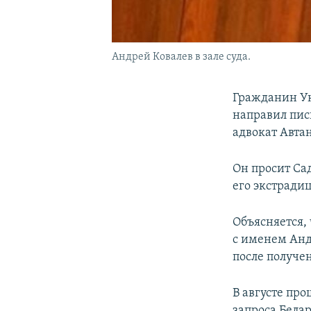
Андрей Ковалев в зале суда.
Гражданин Ук
направил пис
адвокат Авта
Он просит Са
его экстрадиц
Объясняется,
с именем Андр
после получе
В августе про
запроса Белар