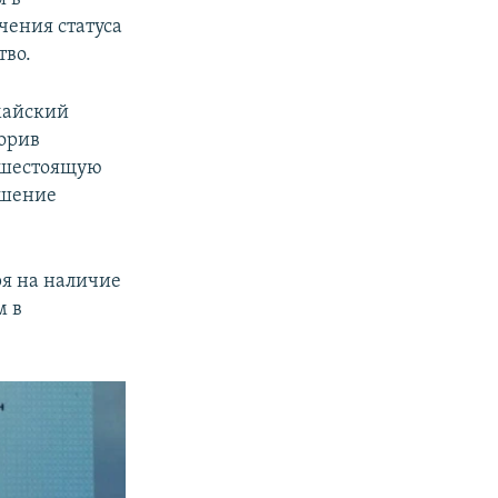
чения статуса
тво.
омайский
орив
вышестоящую
ешение
ря на наличие
м в