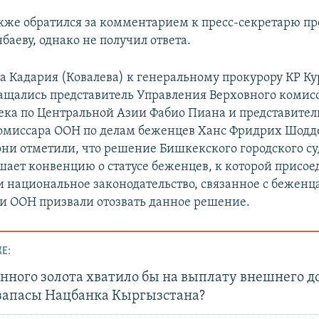
кже обратился за комментарием к пресс-секретарю п
баеву, однако не получил ответа.
ла Кадария (Ковалева) к генеральному прокурору КР К
ащались представитель Управления Верховного комис
ека по Центральной Азии Фабио Пиана и представител
омиссара ООН по делам беженцев Ханс Фридрих Шодде
ни отметили, что решение Бишкекского городского суд
шает конвенцию о статусе беженцев, к которой присо
и национальное законодательство, связанное с беженц
и ООН призвали отозвать данное решение.
Е:
нного золота хватило бы на выплату внешнего до
запасы Нацбанка Кыргызстана?