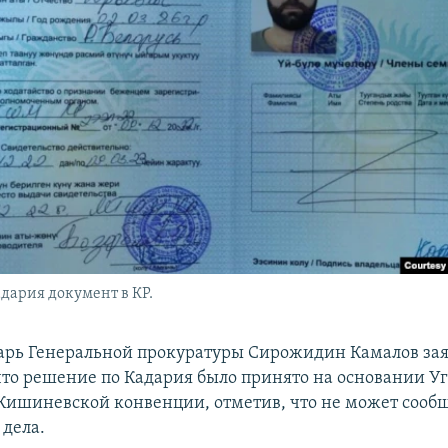
ария документ в КР.
арь Генеральной прокуратуры Сирожидин Камалов за
что решение по Кадария было принято на основании У
 Кишиневской конвенции, отметив, что не может сооб
 дела.