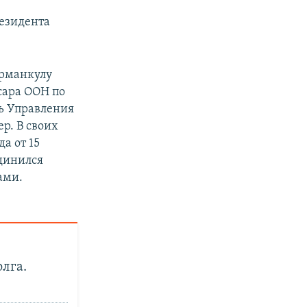
резидента
урманкулу
сара ООН по
ь Управления
р. В своих
а от 15
единился
ами.
лга.