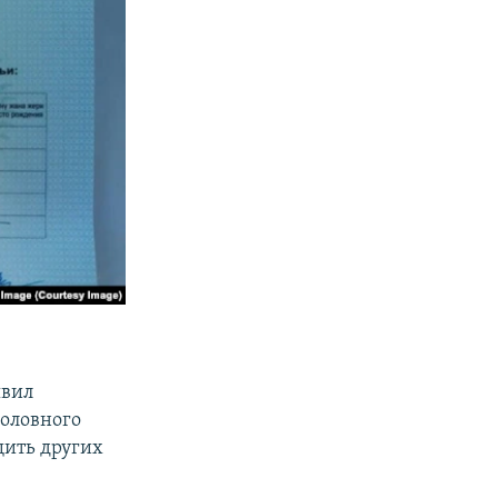
явил
головного
щить других