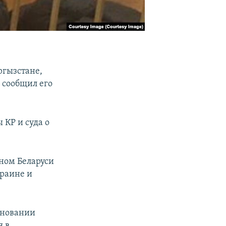
гызстане,
 сообщил его
КР и суда о
ном Беларуси
краине и
основании
я в