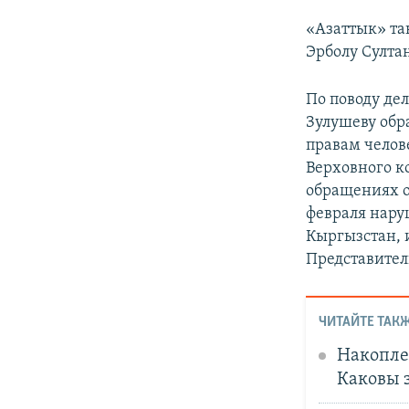
«Азаттык» та
Эрболу Султан
По поводу де
Зулушеву обр
правам челов
Верховного к
обращениях о
февраля нару
Кыргызстан, 
Представител
ЧИТАЙТЕ ТАКЖ
Накопле
Каковы 