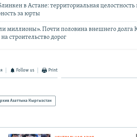
Блинкен в Астане: территориальная целостность 
рность за юрты
ли миллионы». Почти половина внешнего долга К
на строительство дорог
ся
Follow us
Print
рхив Азаттыка Кыргызстан