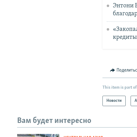
Энтони 
благода
«Закопа
кредиты 
Поделить
This item is part of
Новости
А
Вам будет интересно