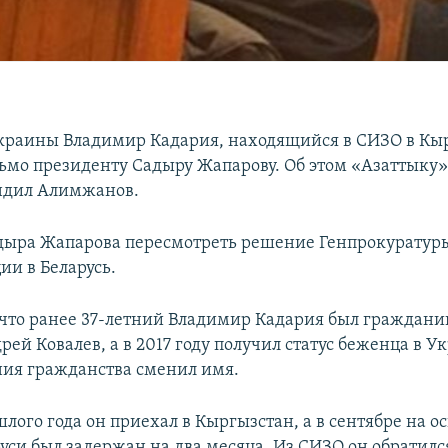
раины Владимир Кадария, находящийся в СИЗО в Кыр
ьмо президенту Садыру Жапарову. Об этом «Азаттыку»
ндил Алимжанов.
дыра Жапарова пересмотреть решение Генпрокуратуры 
ии в Беларусь.
 что ранее 37-летний Владимир Кадария был граждани
ей Ковалев, а в 2017 году получил статус беженца в У
ния гражданства сменил имя.
шлого года он приехал в Кыргызстан, а в сентябре на 
уси был задержан на два месяца. Из СИЗО он обратилс