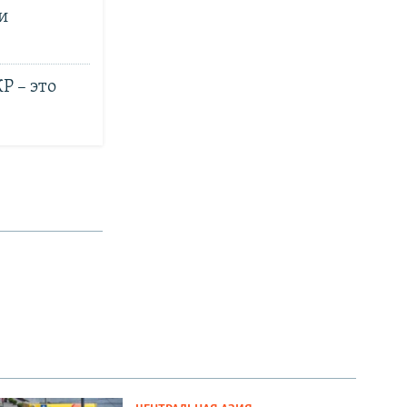
и
Р – это