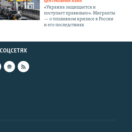
ЦЕНТРАЛЬНАЯ АЗИЯ
«Украина защищается и
поступает правильно». Мигранты
— о топливном кризисе в России
и его последствиях
 СОЦСЕТЯХ