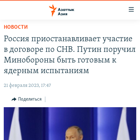
Доступность
ссылок
Вернуться
НОВОСТИ
к
ЦЕНТРАЛЬНАЯ АЗИЯ
Россия приостанавливает участие
основному
НОВОСТИ
КАЗАХСТАН
содержанию
в договоре по СНВ. Путин поручил
ВОЙНА В УКРАИНЕ
Вернутся
КЫРГЫЗСТАН
Минобороны быть готовым к
к
НА ДРУГИХ ЯЗЫКАХ
УЗБЕКИСТАН
ядерным испытаниям
главной
ТАДЖИКИСТАН
ҚАЗАҚША
навигации
ПОДПИШИТЕСЬ НА НАС В СОЦСЕТЯХ
21 февраля 2023, 17:47
Вернутся
КЫРГЫЗЧА
к
Поделиться
ЎЗБЕКЧА
поиску
ТОҶИКӢ
Все сайты РСЕ/РС
TÜRKMENÇE