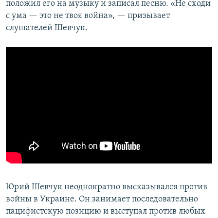
положил его на музыку и записал песню. «Не сходи
с ума — это не твоя война», — призывает
слушателей Шевчук.
Юрий Шевчук неоднократно высказывался против
войны в Украине. Он занимает последовательно
пацифистскую позицию и выступал против любых