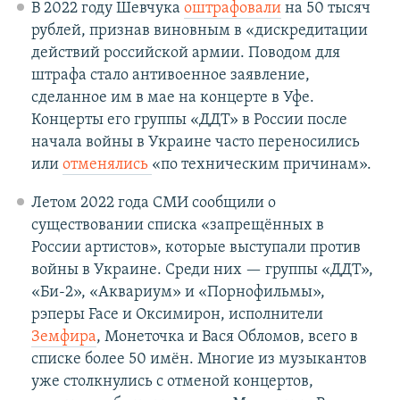
В 2022 году Шевчука
оштрафовали
на 50 тысяч
рублей, признав виновным в «дискредитации
действий российской армии. Поводом для
штрафа стало антивоенное заявление,
сделанное им в мае на концерте в Уфе.
Концерты его группы «ДДТ» в России после
начала войны в Украине часто переносились
или
отменялись
«по техническим причинам».
Летом 2022 года СМИ сообщили о
существовании списка «запрещённых в
России артистов», которые выступали против
войны в Украине. Среди них — группы «ДДТ»,
«Би-2», «Аквариум» и «Порнофильмы»,
рэперы Face и Оксимирон, исполнители
Земфира
, Монеточка и Вася Обломов, всего в
списке более 50 имён. Многие из музыкантов
уже столкнулись с отменой концертов,