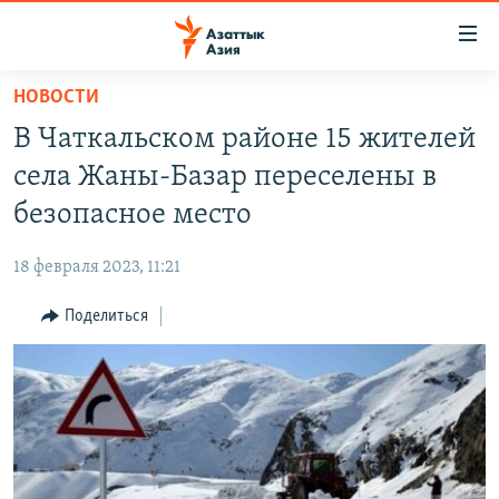
Доступность
ссылок
Вернуться
НОВОСТИ
к
ЦЕНТРАЛЬНАЯ АЗИЯ
В Чаткальском районе 15 жителей
основному
НОВОСТИ
КАЗАХСТАН
содержанию
села Жаны-Базар переселены в
ВОЙНА В УКРАИНЕ
Вернутся
КЫРГЫЗСТАН
безопасное место
к
НА ДРУГИХ ЯЗЫКАХ
УЗБЕКИСТАН
главной
18 февраля 2023, 11:21
ТАДЖИКИСТАН
ҚАЗАҚША
навигации
ПОДПИШИТЕСЬ НА НАС В СОЦСЕТЯХ
Вернутся
Поделиться
КЫРГЫЗЧА
к
ЎЗБЕКЧА
поиску
ТОҶИКӢ
Все сайты РСЕ/РС
TÜRKMENÇE