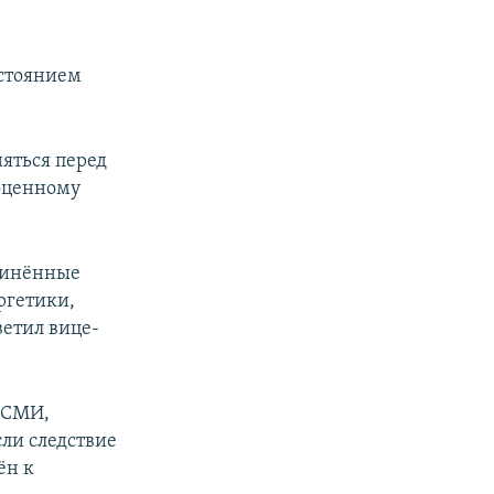
остоянием
няться перед
ноценному
ичинённые
ргетики,
етил вице-
м СМИ,
сли следствие
ён к