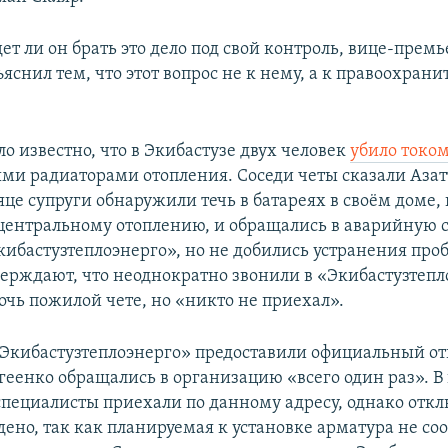
дет ли он брать это дело под свой контроль, вице-премь
яснил тем, что этот вопрос не к нему, а к правоохран
о известно, что в Экибастузе двух человек
убило токо
и радиаторами отопления. Соседи четы сказали Азатт
це супруги обнаружили течь в батареях в своём доме,
центральному отоплению, и обращались в аварийную 
ибастузтеплоэнерго», но не добились устранения про
ерждают, что неоднократно звонили в «Экибастузтепл
очь пожилой чете, но «никто не приехал».
Экибастузтеплоэнерго» предоставили официальный отв
геенко обращались в организацию «всего один раз». 
 специалисты приехали по данному адресу, однако отк
ено, так как планируемая к установке арматура не со