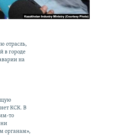
ю отрасль,
й в городе
 аварии на
ующую
нет КСК. В
ким-то
они
ым органам»,