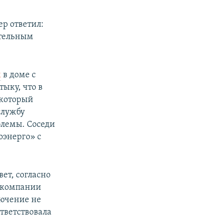
ер ответил:
ительным
м
в доме с
ыку, что в
 который
службу
блемы. Соседи
оэнерго» с
ет, согласно
В компании
лючение не
ответствовала