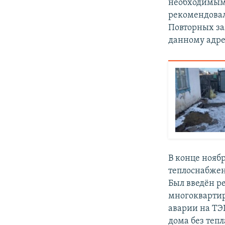
необходимым 
рекомендовал
Повторных зая
данному адре
В конце нояб
теплоснабжени
Был введён р
многокварти
аварии на ТЭ
дома без тепл