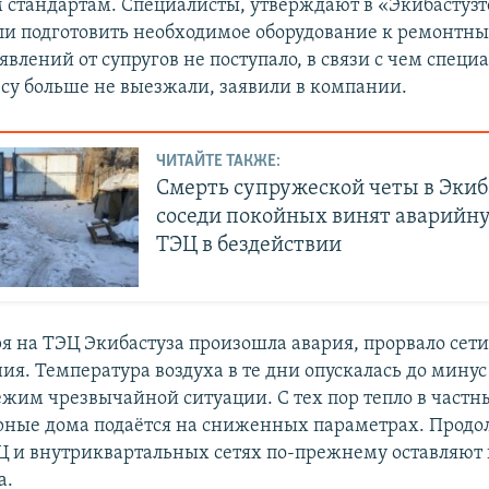
стандартам. Специалисты, утверждают в «Экибастузт
и подготовить необходимое оборудование к ремонтны
влений от супругов не поступало, в связи с чем специ
су больше не выезжали, заявили в компании.
ЧИТАЙТЕ ТАКЖЕ:
Смерть супружеской четы в Экиб
соседи покойных винят аварийн
ТЭЦ в бездействии
ря на ТЭЦ Экибастуза произошла авария, прорвало сет
я. Температура воздуха в те дни опускалась до минус 
ежим чрезвычайной ситуации. С тех пор тепло в частн
рные дома подаётся на сниженных параметрах. Прод
Ц и внутриквартальных сетях по-прежнему оставляют
а.