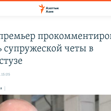
премьер прокомментиро
ь супружеской четы в
стузе
 15:05
ся