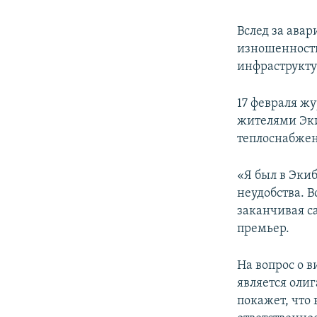
Вслед за авар
изношенности
инфраструкту
17 февраля жу
жителями Эки
теплоснабже
«Я был в Эки
неудобства. В
заканчивая с
премьер.
На вопрос о 
является олиг
покажет, что 