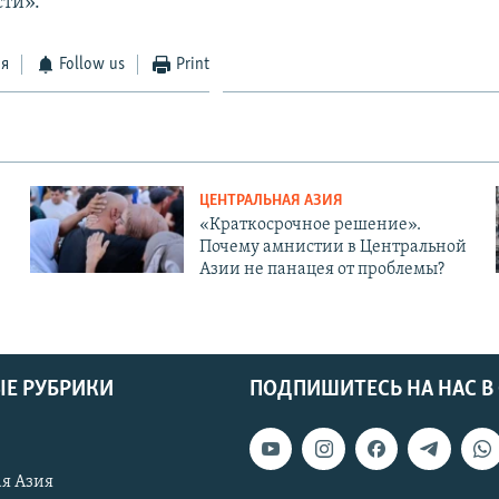
сти».
ся
Follow us
Print
ЦЕНТРАЛЬНАЯ АЗИЯ
«Краткосрочное решение».
Почему амнистии в Центральной
Азии не панацея от проблемы?
Е РУБРИКИ
ПОДПИШИТЕСЬ НА НАС В
я Азия