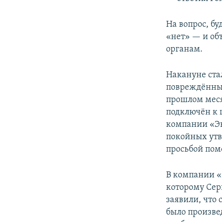
На вопрос, бу
«нет» — и объ
органам.
Накануне стал
повреждённым
прошлом меся
подключён к 
компании «Эк
покойных утв
просьбой пом
В компании «
которому Сер
заявили, что
было произвед