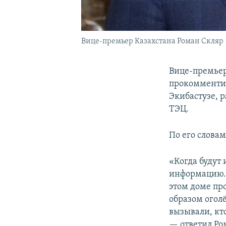
Вице-премьер Казахстана Роман Скляр
Вице-премьер
прокомментир
Экибастузе, 
ТЭЦ.
По его словам
«Когда будут 
информацию. 
этом доме про
образом огол
вызывали, кт
— ответил Ро