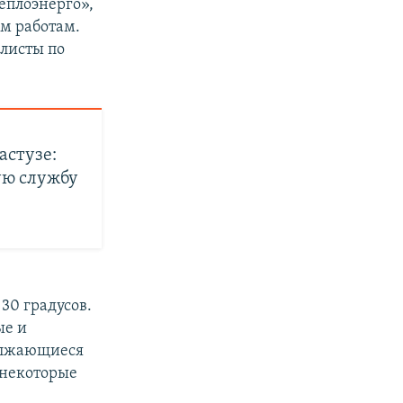
еплоэнерго»,
м работам.
алисты по
астузе:
ую службу
и
30 градусов.
ые и
олжающиеся
 некоторые