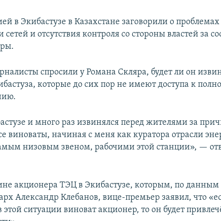
ией в Экибастузе в Казахстане заговорили о проблемах
 сетей и отсутствия контроля со стороны властей за с
ры.
рналисты спросили у Романа Скляра, будет ли он изви
бастуза, которые до сих пор не имеют доступа к пол
нию.
бастузе и много раз извинялся перед жителями за пр
се виноваты, начиная с меня как куратора отрасли эне
амым низовым звеном, рабочими этой станции», — отв
вине акционера ТЭЦ в Экибастузе, которым, по данны
арх Александр Клебанов, вице-премьер заявил, что «е
в этой ситуации виноват акционер, то он будет привлеч