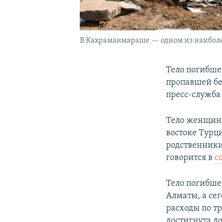
В Кахраманмараше — одном из наиболе
Тело погибше
пропавшей бе
пресс-служба
Тело женщины
востоке Турц
родственники
говорится в
с
Тело погибше
Алматы, а сег
расходы по тр
достигнута д