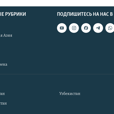
Е РУБРИКИ
ПОДПИШИТЕСЬ НА НАС В
я Азия
века
тан
Узбекистан
тан