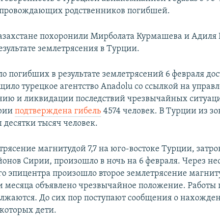
опровождающих родственников погибшей.
азахстане похоронили Мирболата Курмашева и Адиля 
езультате землетрясения в Турции.
о погибших в результате землетрясений 6 февраля дос
щило турецкое агентство Anadolu со ссылкой на управ
ию и ликвидации последствий чрезвычайных ситуац
ирии
подтверждена гибель
4574 человек. В Турции из з
 десятки тысяч человек.
трясение магнитудой 7,7 на юго-востоке Турции, затр
йонов Сирии, произошло в ночь на 6 февраля. Через не
го эпицентра произошло второе землетрясение магнитуд
и месяца объявлено чрезвычайное положение. Работы 
олжаются. До сих пор поступают сообщения о нахожд
 которых дети.