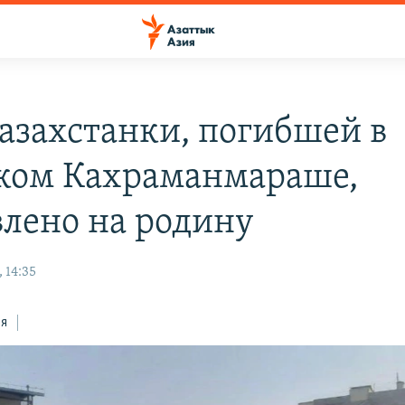
казахстанки, погибшей в
ком Кахраманмараше,
влено на родину
 14:35
ся