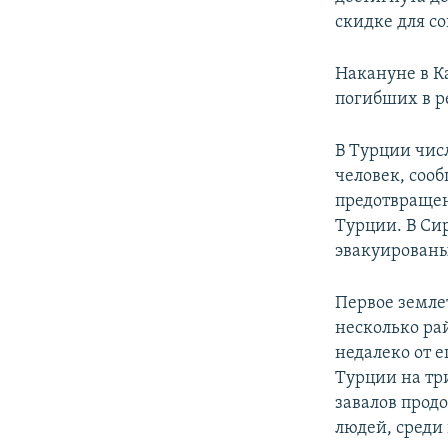
скидке для с
Накануне в К
погибших в р
В Турции числ
человек, сооб
предотвращен
Турции. В С
эвакуированы
Первое земле
несколько ра
недалеко от е
Турции на тр
завалов прод
людей, среди