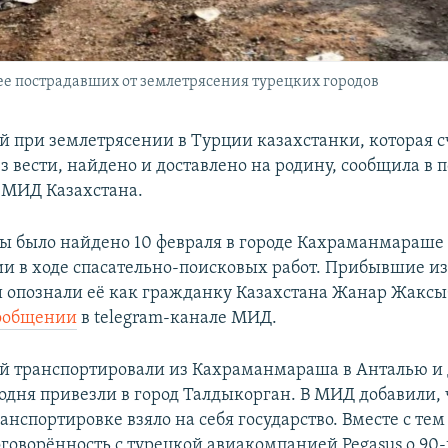
е пострадавших от землетрясения турецких городов
й при землетрясении в Турции казахстанки, которая с
з вести, найдено и доставлено на родину, сообщила в 
 МИД Казахстана.
 было найдено 10 февраля в городе Кахраманмараше 
ии в ходе спасательно-поисковых работ. Прибывшие и
 опознали её как гражданку Казахстана Жанар Жаксы
ообщении
в telegram-канале МИД.
й транспортировали из Кахраманмараша в Анталью и 
одня привезли в город Талдыкорган. В МИД добавили, 
анспортировке взяло на себя государство. Вместе с тем
оговорённость с турецкой авиакомпанией Pegasus о 90