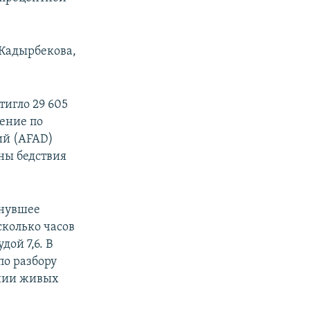
Кадырбекова,
тигло 29 605
ление по
ий (AFAD)
оны бедствия
онувшее
сколько часов
ой 7,6. В
по разбору
ении живых