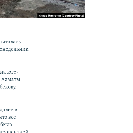
читалась
понедельник
на юго-
з Алматы
бекову,
далее в
что все
 была
-процентной