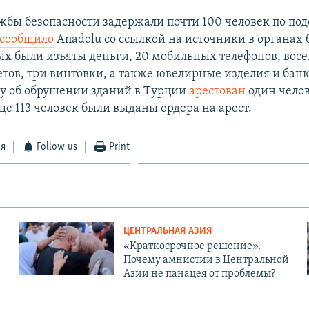
жбы безопасности задержали почти 100 человек по по
сообщило
Anadolu со ссылкой на источники в органах 
х были изъяты деньги, 20 мобильных телефонов, восе
етов, три винтовки, а также ювелирные изделия и бан
лу об обрушении зданий в Турции
арестован
один челов
е 113 человек были выданы ордера на арест.
ся
Follow us
Print
ЦЕНТРАЛЬНАЯ АЗИЯ
«Краткосрочное решение».
Почему амнистии в Центральной
Азии не панацея от проблемы?