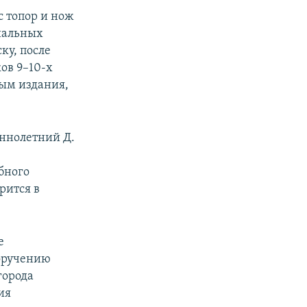
 топор и нож
циальных
ку, после
ов 9–10-х
ным издания,
еннолетний Д.
бного
рится в
е
поручению
города
ия