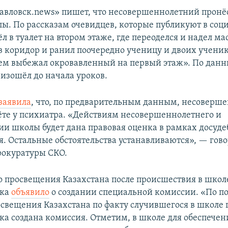
авловск.news» пишет, что несовершеннолетний пронёс
лы. По рассказам очевидцев, которые публикуют в со
ёл в туалет на втором этаже, где переоделся и надел мас
в коридор и ранил поочередно ученицу и двоих ученик
атем выбежал окровавленный на первый этаж». По дан
изошёл до начала уроков.
заявила
, что, по предварительным данным, несоверш
чёте у психиатра. «Действиям несовершеннолетнего и
и школы будет дана правовая оценка в рамках досуде
я. Остальные обстоятельства устанавливаются», — гово
рокуратуры СКО.
 просвещения Казахстана после происшествия в школ
ска
объявило
о создании специальной комиссии. «По 
свещения Казахстана по факту случившегося в школе 
ка создана комиссия. Отметим, в школе для обеспечен