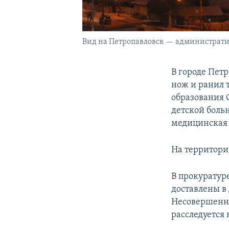
Вид на Петропавловск — администрати
В городе Петр
нож и ранил 
образования 
детской боль
медицинская 
На территори
В прокуратур
доставлены в
Несовершенно
расследуется