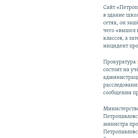
Сайт «Петроп
в здание шко
сетях, он заш
чего «вышел 
классов, а з
инцидент про
Прокуратура
состоит на у
администраци
расследовани
сообщении п
Министерство
Петропавлов
министра про
Петропавловс