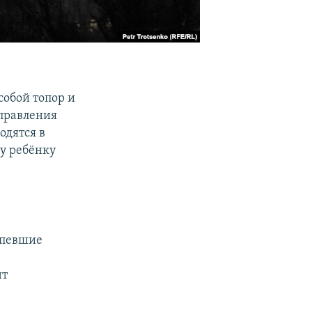
собой топор и
правления
одятся в
у ребёнку
рпевшие
нт