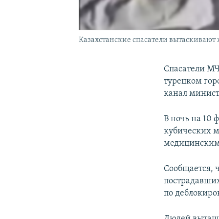
Казахстанские спасатели вытаскивают 
Cпасатели МЧ
турецком гор
канал минист
В ночь на 10 
кубических м
медицинским 
Сообщается, 
пострадавших
по деблокиро
Людей вытащи