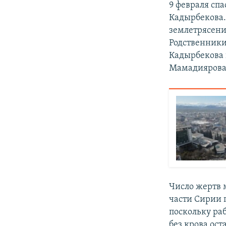
9 февраля сп
Кадырбекова.
землетрясени
Родственники
Кадырбекова 
Мамадиярова. 
Число жертв 
части Сирии 
поскольку ра
без крова ост