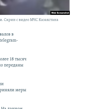
и. Скрин с видео МЧС Казахстана
валов в
telegram-
олее 18 тысяч
но переданы
ии
приняли меры
. На данном