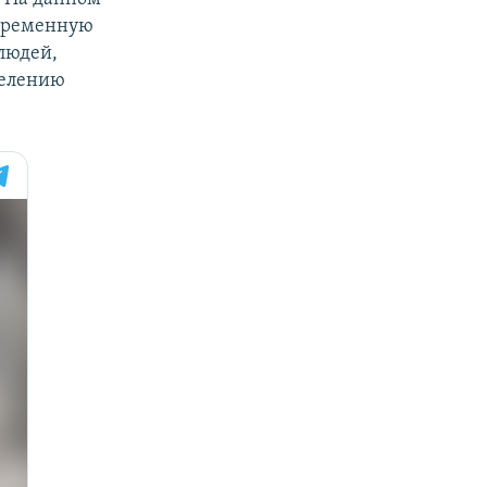
овременную
людей,
делению