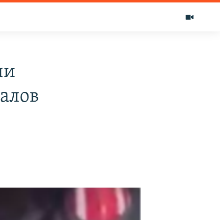
ли
валов