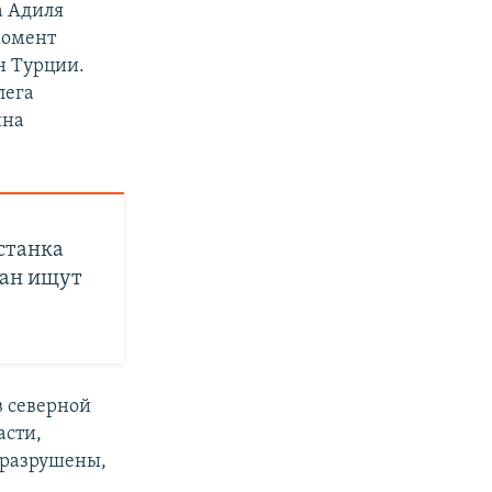
а Адиля
момент
н Турции.
лега
ина
станка
дан ищут
в северной
асти,
 разрушены,