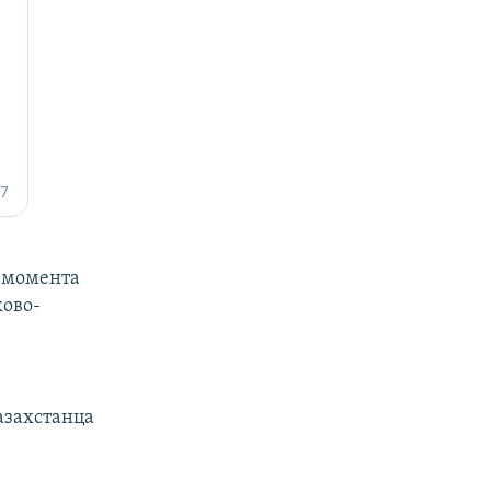
С момента
ково-
азахстанца