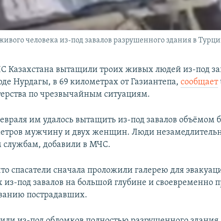
живого человека из-под завалов разрушенного здания в Турци
С Казахстана вытащили троих живых людей из-под за
оде Нурдагы, в 69 километрах от Газиантепа,
сообщает
ерства по чрезвычайным ситуациям.
февраля им удалось вытащить из-под завалов объёмом б
етров мужчину и двух женщин. Люди незамедлитель
службам, добавили в МЧС.
что спасатели сначала проложили галерею для эвакуац
 из-под завалов на большой глубине и своевременно 
ванию пострадавших.
ли из-под обломков полностью разрушенного здания