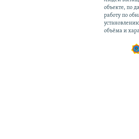
объекте, по 
работу по об
установлению
объёма и хар