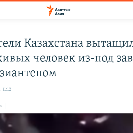
тели Казахстана вытащи
живых человек из-под за
азиантепом
 11:12
ся