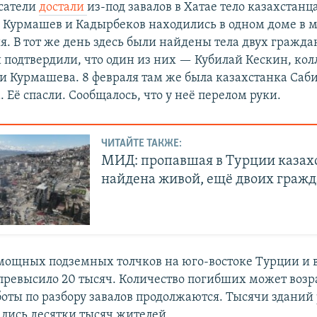
асатели
достали
из-под завалов в Хатае тело казахстанц
 Курмашев и Кадырбеков находились в одном доме в 
я. В тот же день здесь были найдены тела двух гражда
 подтвердили, что один из них — Кубилай Кескин, кол
и Курмашева. 8 февраля там же была казахстанка Саб
Её спасли. Сообщалось, что у неё перелом руки.
ЧИТАЙТЕ ТАКЖЕ:
МИД: пропавшая в Турции казах
найдена живой, ещё двоих граж
мощных подземных толчков на юго-востоке Турции и 
превысило 20 тысяч. Количество погибших может возр
боты по разбору завалов продолжаются. Тысячи зданий
ались десятки тысяч жителей.