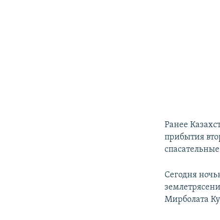
Ранее Казахс
прибытия вто
спасательные
Сегодня ночь
землетрясени
Мирболата К