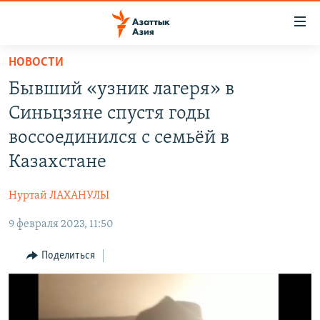
Доступность
ссылок
Вернуться
НОВОСТИ
к
ЦЕНТРАЛЬНАЯ АЗИЯ
Бывший «узник лагеря» в
основному
НОВОСТИ
КАЗАХСТАН
содержанию
Синьцзяне спустя годы
ВОЙНА В УКРАИНЕ
Вернутся
КЫРГЫЗСТАН
воссоединился с семьёй в
к
НА ДРУГИХ ЯЗЫКАХ
УЗБЕКИСТАН
Казахстане
главной
ТАДЖИКИСТАН
ҚАЗАҚША
навигации
ПОДПИШИТЕСЬ НА НАС В СОЦСЕТЯХ
Нуртай ЛАХАНУЛЫ
Вернутся
КЫРГЫЗЧА
к
9 февраля 2023, 11:50
ЎЗБЕКЧА
поиску
Поделиться
ТОҶИКӢ
Все сайты РСЕ/РС
TÜRKMENÇE