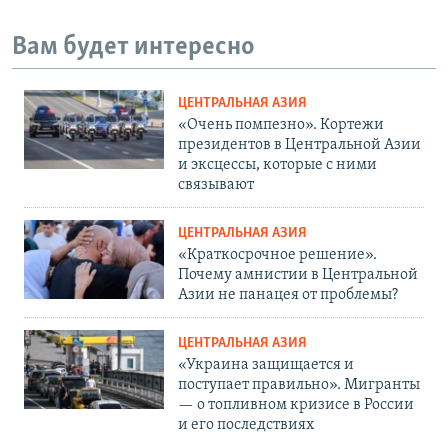
i
Вам будет интересно
d
e
ЦЕНТРАЛЬНАЯ АЗИЯ
«Очень помпезно». Кортежи
президентов в Центральной Азии
и эксцессы, которые с ними
связывают
ЦЕНТРАЛЬНАЯ АЗИЯ
«Краткосрочное решение».
Почему амнистии в Центральной
Азии не панацея от проблемы?
ЦЕНТРАЛЬНАЯ АЗИЯ
«Украина защищается и
поступает правильно». Мигранты
— о топливном кризисе в России
и его последствиях