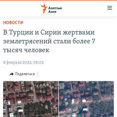
Доступность
ссылок
Вернуться
НОВОСТИ
к
ЦЕНТРАЛЬНАЯ АЗИЯ
В Турции и Сирии жертвами
основному
НОВОСТИ
КАЗАХСТАН
содержанию
землетрясений стали более 7
ВОЙНА В УКРАИНЕ
Вернутся
КЫРГЫЗСТАН
тысяч человек
к
НА ДРУГИХ ЯЗЫКАХ
УЗБЕКИСТАН
главной
8 февраля 2023, 08:02
ТАДЖИКИСТАН
ҚАЗАҚША
навигации
ПОДПИШИТЕСЬ НА НАС В СОЦСЕТЯХ
Вернутся
Поделиться
КЫРГЫЗЧА
к
ЎЗБЕКЧА
поиску
ТОҶИКӢ
Все сайты РСЕ/РС
TÜRKMENÇE