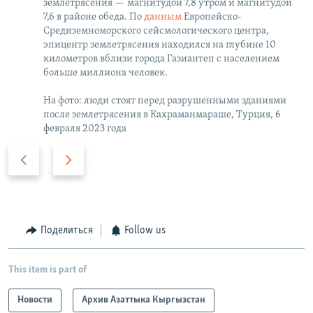
землетрясения — магнитудой 7,8 утром и магнитудой
7,6 в районе обеда. По
данным
Европейско-
Средиземноморского сейсмологического центра,
эпицентр землетрясения находился на глубине 10
километров вблизи города Газиантеп с населением
больше миллиона человек.
На фото: люди стоят перед разрушенными зданиями
после землетрясения в Кахраманмараше, Турция, 6
февраля 2023 года
P
N
r
e
e
x
v
t
i
s
Поделиться
Follow us
o
l
u
i
This item is part of
s
d
s
e
Новости
Архив Азаттыка Кыргызстан
l