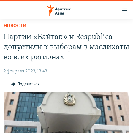
Доступность
ссылок
Вернуться
НОВОСТИ
к
ЦЕНТРАЛЬНАЯ АЗИЯ
Партии «Байтак» и Respublica
основному
НОВОСТИ
КАЗАХСТАН
содержанию
допустили к выборам в маслихаты
ВОЙНА В УКРАИНЕ
Вернутся
КЫРГЫЗСТАН
во всех регионах
к
НА ДРУГИХ ЯЗЫКАХ
УЗБЕКИСТАН
главной
2 февраля 2023, 13:43
ТАДЖИКИСТАН
ҚАЗАҚША
навигации
ПОДПИШИТЕСЬ НА НАС В СОЦСЕТЯХ
Вернутся
Поделиться
КЫРГЫЗЧА
к
ЎЗБЕКЧА
поиску
ТОҶИКӢ
Все сайты РСЕ/РС
TÜRKMENÇE