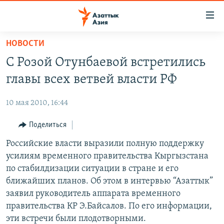
Доступность
ссылок
Вернуться
НОВОСТИ
к
ЦЕНТРАЛЬНАЯ АЗИЯ
С Розой Отунбаевой встретились
основному
НОВОСТИ
КАЗАХСТАН
содержанию
главы всех ветвей власти РФ
ВОЙНА В УКРАИНЕ
Вернутся
КЫРГЫЗСТАН
к
10 мая 2010, 16:44
НА ДРУГИХ ЯЗЫКАХ
УЗБЕКИСТАН
главной
Поделиться
ТАДЖИКИСТАН
ҚАЗАҚША
навигации
ПОДПИШИТЕСЬ НА НАС В СОЦСЕТЯХ
Вернутся
Российские власти выразили полную поддержку
КЫРГЫЗЧА
к
усилиям временного правительства Кыргызстана
ЎЗБЕКЧА
поиску
по стабилдизации ситуации в стране и его
ТОҶИКӢ
Все сайты РСЕ/РС
ближайших планов. Об этом в интервью “Азаттык”
заявил руководитель аппарата временного
TÜRKMENÇE
правительства КР Э.Байсалов. По его информации,
эти встречи были плодотворными.