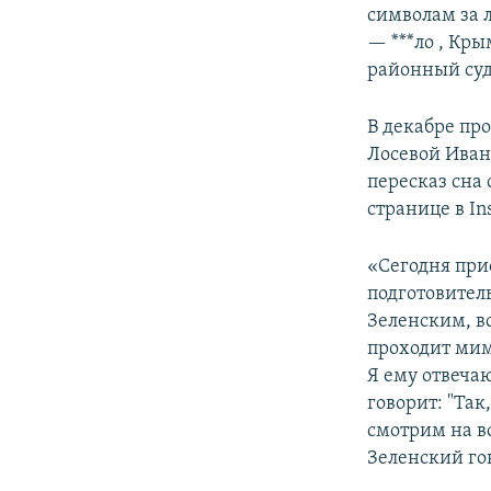
символам за 
— ***ло , Кр
районный суд
В декабре пр
Лосевой Иван
пересказ сна
странице в In
«Сегодня при
подготовитель
Зеленским, вс
проходит мимо
Я ему отвечаю
говорит: "Так
смотрим на вс
Зеленский го