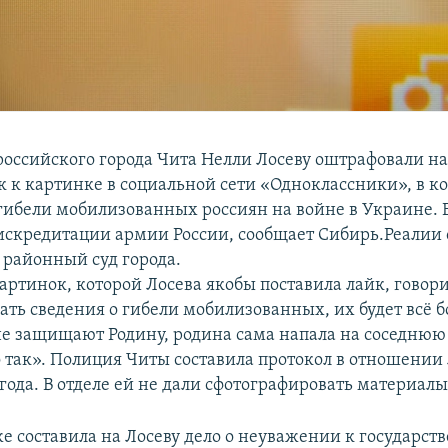
оссийского города Чита Нелли Лосеву оштрафовали на
йк к картинке в социальной сети «Одноклассники», в к
 гибели мобилизованных россиян на войне в Украине. 
искредитации армии России, сообщает Сибирь.Реалии 
районный суд города.
артинок, которой Лосева якобы поставила лайк, говори
ать сведения о гибели мобилизованных, их будет всё 
не защищают Родину, родина сама напала на соседнюю
о так». Полиция Читы составила протокол в отношении 
года. В отделе ей не дали сфотографировать материалы
е составила на Лосеву дело о неуважении к государс