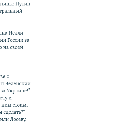
раницы: Путин
нтральный
сына Нелли
ии России за
о на своей
ве с
ент Зеленский
ава Украине!"
ечу и
с ним стоим,
ы сделать?"
или Лосеву.