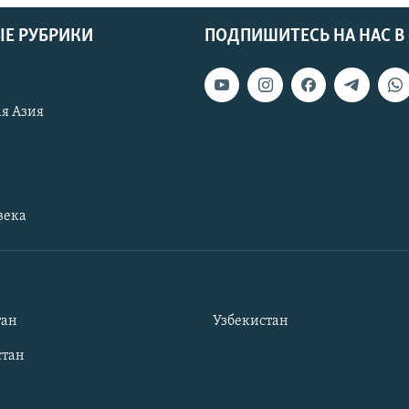
Е РУБРИКИ
ПОДПИШИТЕСЬ НА НАС В
я Азия
века
тан
Узбекистан
тан