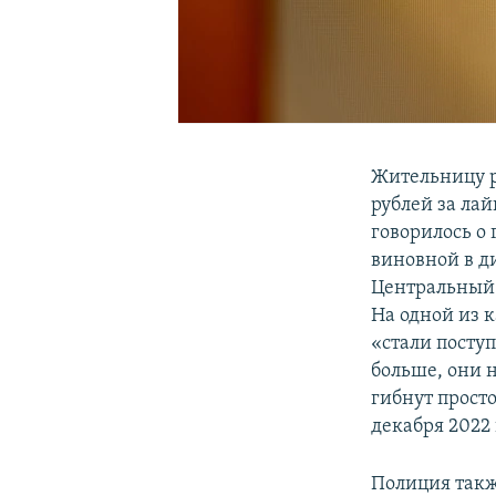
Жительницу р
рублей за ла
говорилось о
виновной в д
Центральный 
На одной из к
«стали поступ
больше, они 
гибнут прост
декабря 2022 
Полиция такж