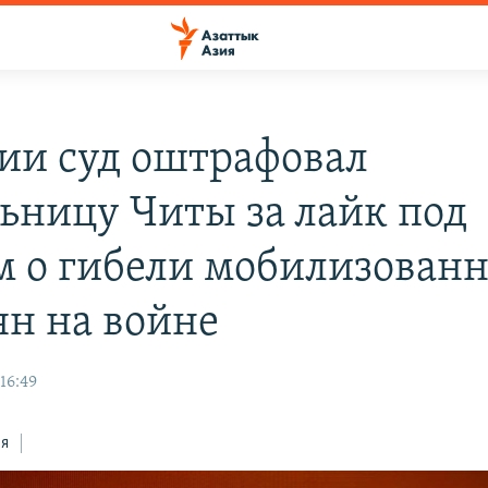
сии суд оштрафовал
ьницу Читы за лайк под
м о гибели мобилизован
ян на войне
16:49
ся