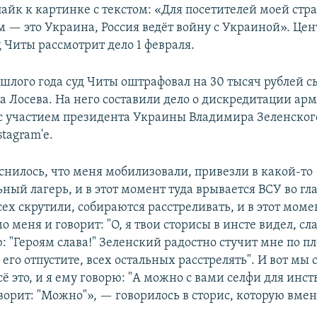
лайк к картинке с текстом: «Для посетителей моей ст
ым — это Украина, Россия ведёт войну с Украиной». Це
 Читы рассмотрит дело 1 февраля.
ошлого года суд Читы оштрафовал на 30 тысяч рублей 
а Лосева. На него составили дело о дискредитации арм
 с участием президента Украины Владимира Зеленског
stagram'e.
снилось, что меня мобилизовали, привезли в какой-то
ный лагерь, и в этот момент туда врывается ВСУ во гла
ех скрутили, собираются расстреливать, и в этот мом
 меня и говорит: "О, я твои сторисы в инсте видел, сл
: "Героям слава!" Зеленский радостно стучит мне по пл
, его отпустите, всех остальных расстрелять". И вот мы 
ё это, и я ему говорю: "А можно с вами селфи для инст
ворит: "Можно"», — говорилось в сторис, которую вмен