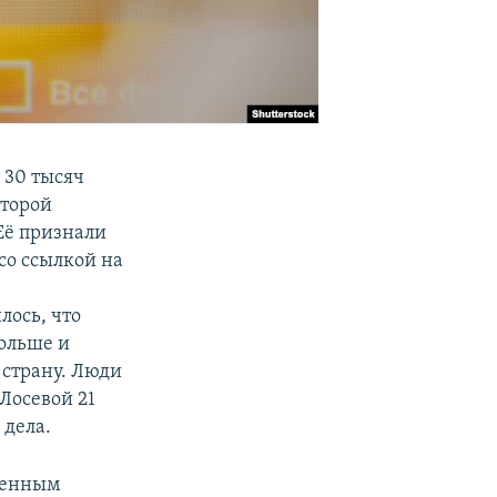
 30 тысяч
оторой
Её признали
со ссылкой на
лось, что
больше и
 страну. Люди
Лосевой 21
 дела.
твенным