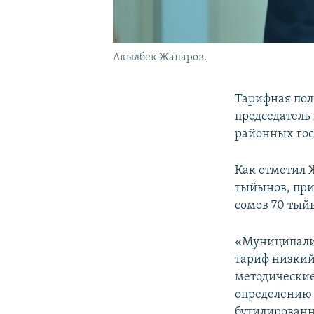
Акылбек Жапаров.
Тарифная пол
председатель
районных го
Как отметил 
тыйынов, при 
сомов 70 тый
«Муниципалит
тариф низкий
методические
определению р
бутилированно