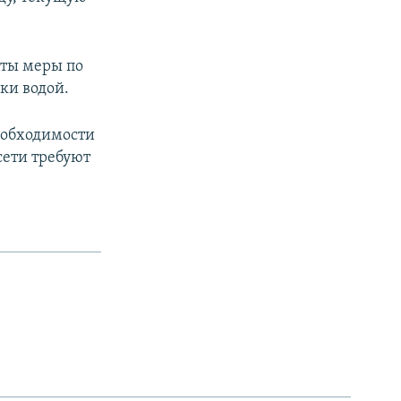
яты меры по
ки водой.
еобходимости
сети требуют