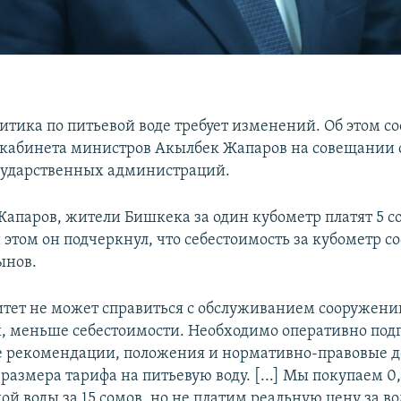
итика по питьевой воде требует изменений. Об этом с
 кабинета министров Акылбек Жапаров на совещании 
сударственных администраций.
Жапаров, жители Бишкека за один кубометр платят 5 с
этом он подчеркнул, что себестоимость за кубометр со
ынов.
ет не может справиться с обслуживанием сооружений
, меньше себестоимости. Необходимо оперативно под
 рекомендации, положения и нормативно-правовые 
азмера тарифа на питьевую воду. [...] Мы покупаем 0,
й воды за 15 сомов, но не платим реальную цену за в