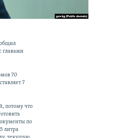
ообщил
с главами
омов 70
ставляет 7
, потому что
готовить
документы по
5 литра
оду, текущую