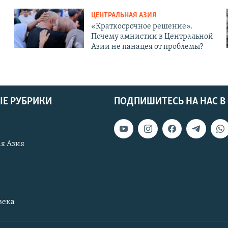
ЦЕНТРАЛЬНАЯ АЗИЯ
«Краткосрочное решение».
Почему амнистии в Центральной
Азии не панацея от проблемы?
Е РУБРИКИ
ПОДПИШИТЕСЬ НА НАС В
я Азия
века