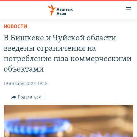
Доступность
ссылок
Вернуться
НОВОСТИ
к
ЦЕНТРАЛЬНАЯ АЗИЯ
В Бишкеке и Чуйской области
основному
НОВОСТИ
КАЗАХСТАН
содержанию
введены ограничения на
ВОЙНА В УКРАИНЕ
Вернутся
КЫРГЫЗСТАН
потребление газа коммерческими
к
НА ДРУГИХ ЯЗЫКАХ
УЗБЕКИСТАН
объектами
главной
ТАДЖИКИСТАН
ҚАЗАҚША
навигации
ПОДПИШИТЕСЬ НА НАС В СОЦСЕТЯХ
19 января 2023, 19:15
Вернутся
КЫРГЫЗЧА
к
Поделиться
ЎЗБЕКЧА
поиску
ТОҶИКӢ
Все сайты РСЕ/РС
TÜRKMENÇE