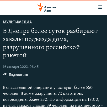
Доступность
ссылок
Вернуться
МУЛЬТИМЕДИА
к
ЦЕНТРАЛЬНАЯ АЗИЯ
В Днепре более суток разбирают
основному
НОВОСТИ
КАЗАХСТАН
содержанию
завалы подъезда дома,
ВОЙНА В УКРАИНЕ
Вернутся
КЫРГЫЗСТАН
разрушенного российской
к
НА ДРУГИХ ЯЗЫКАХ
УЗБЕКИСТАН
главной
ракетой
ТАДЖИКИСТАН
ҚАЗАҚША
навигации
ПОДПИШИТЕСЬ НА НАС В СОЦСЕТЯХ
Вернутся
16 января 2023, 08:45
КЫРГЫЗЧА
к
Поделиться
ЎЗБЕКЧА
поиску
ТОҶИКӢ
Все сайты РСЕ/РС
В спасательной операции участвуют более 550
человек. В доме разрушены 72 квартиры,
TÜRKMENÇE
повреждены более 230. По информации на 18:00,
из-под завалов спасли 39 человек, из них шестеро –