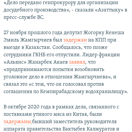
«Дело передано генпрокурору для организации
досудебного производства», - сказали «Азаттыку» в
пресс-службе ВС.
27 ноября прошлого года депутат Жогорку Кенеша
Эмиль Жамгырчиев был
задержан
на КПП при
выезде в Казахстан. Сообщалось, что позже
сотрудники ГКНБ его отпустили. Лидер фракции
«Альянс» Жанарбек Акаев
заявил
, что
«предпринимаются попытки возобновить
уголовное дело в отношении Жамгырчиева», и
связал это «с тем, что он голосовал против
соглашения по Кемпирабадскому водохранилищу».
В октябре 2020 года в рамках дела, связанного с
поставками утиного мяса из Китая, были
задержаны
бывший заместитель руководителя
аппарата правительства Бактыбек Калмуратов и