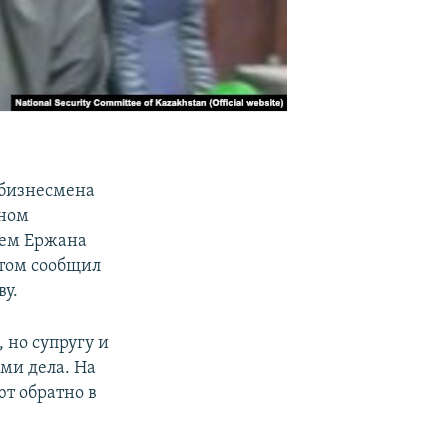
 бизнесмена
зном
лем Ержана
этом сообщил
ву.
 но супругу и
ами дела. На
ют обратно в