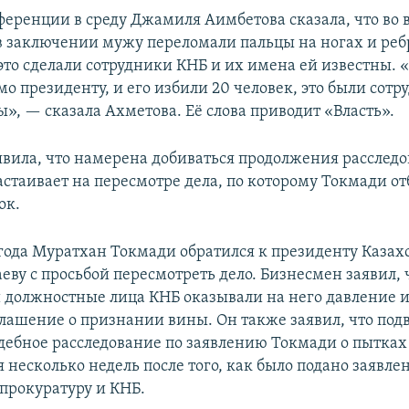
ференции в среду Джамиля Аимбетова сказала, что во 
 заключении мужу переломали пальцы на ногах и ребр
это сделали сотрудники КНБ и их имена ей известны. «
о президенту, и его избили 20 человек, это были сот
», — сказала Ахметова. Её слова приводит «Власть».
явила, что намерена добиваться продолжения расследо
астаивает на пересмотре дела, по которому Токмади о
ок.
 года Муратхан Токмади обратился к президенту Казах
еву с просьбой пересмотреть дело. Бизнесмен заявил, 
и должностные лица КНБ оказывали на него давление
глашение о признании вины. Он также заявил, что под
дебное расследование по заявлению Токмади о пытках
я несколько недель после того, как было подано заявле
прокуратуру и КНБ.