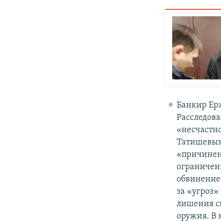
Банкир Ерж
Расследова
«несчастно
Татишевым
«причинен
ограничени
обвинение 
за «угроз»
лишения с
оружия. В 