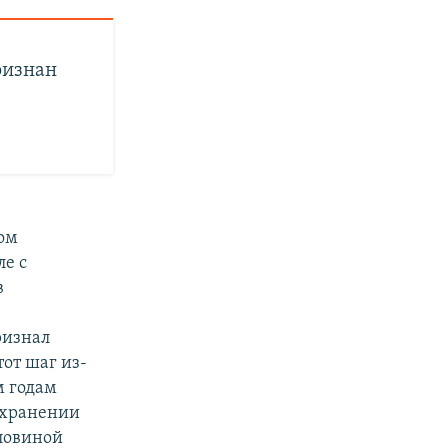
ризнан
том
ле с
в
ризнал
от шаг из-
м годам
 хранении
оловиной