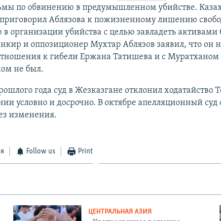
ьмы по обвинению в предумышленном убийстве. Каза
о приговорил Аблязова к пожизненному лишению свобо
в организации убийства с целью завладеть активами 
кир и оппозиционер Мухтар Аблязов заявил, что он н
отношения к гибели Ержана Татишева и с Муратханом
ом не был.
прошлого года суд в Жезказгане отклонил ходатайство 
ии условно и досрочно. В октябре апелляционный суд 
ез изменения.
ся
Follow us
Print
ЦЕНТРАЛЬНАЯ АЗИЯ