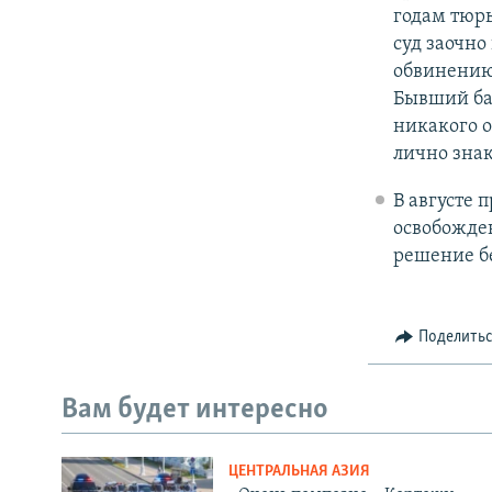
годам тюр
суд заочн
обвинению 
Бывший бан
никакого 
лично знак
В августе 
освобожден
решение б
Поделить
Вам будет интересно
ЦЕНТРАЛЬНАЯ АЗИЯ