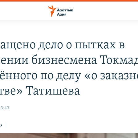
ащено дело о пытках в
ении бизнесмена Токма
ённого по делу «о заказ
тве» Татишева
13:43
ся