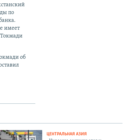
хстанский
ды по
банка.
е имеет
 Токмади
Токмади об
оставил
ЦЕНТРАЛЬНАЯ АЗИЯ