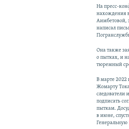
На пресс-кон
нахождения в
Аимбетовой, 
написал письм
Погранслужбы
Она также за
о пытках, и н
тюремный ср
В марте 2022
Жомарту Тока
следователи 
подписать со
пыткам. Досу
в июне, спуст
Генеральную 