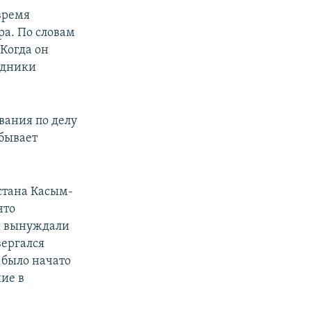
время
а. По словам
Когда он
рудники
вания по делу
тбывает
стана Касым-
что
 и вынуждали
вергался
 было начато
ние в