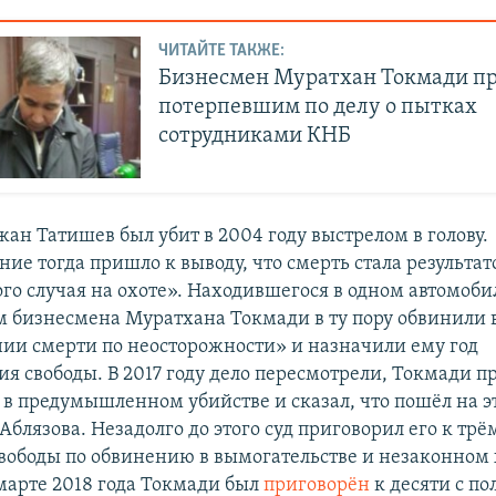
ЧИТАЙТЕ ТАКЖЕ:
Бизнесмен Муратхан Токмади п
потерпевшим по делу о пытках
сотрудниками КНБ
ан Татишев был убит в 2004 году выстрелом в голову.
ние тогда пришло к выводу, что смерть стала результа
го случая на охоте». Находившегося в одном автомоби
 бизнесмена Муратхана Токмади в ту пору обвинили 
ии смерти по неосторожности» и назначили ему год
я свободы. В 2017 году дело пересмотрели, Токмади п
в предумышленном убийстве и сказал, что пошёл на эт
 Аблязова. Незадолго до этого суд приговорил его к трё
вободы по обвинению в вымогательстве и незаконном
марте 2018 года Токмади был
приговорён
к десяти с п