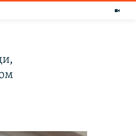
ди,
ном