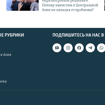
«Краткосрочное решение».
Почему амнистии в Центральной
Азии не панацея от проблемы?
Е РУБРИКИ
ПОДПИШИТЕСЬ НА НАС В
я Азия
века