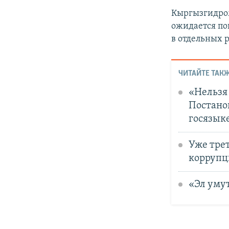
Кыргызгидром
ожидается по
в отдельных р
ЧИТАЙТЕ ТАКЖ
«Нельзя
Постанов
госязык
Уже тре
коррупц
«Эл умут