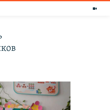
ь
иков