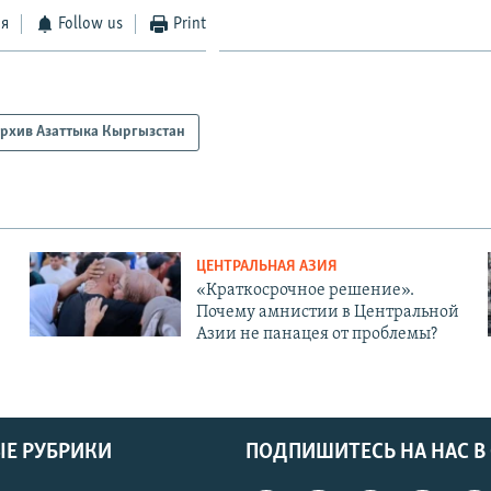
ся
Follow us
Print
рхив Азаттыка Кыргызстан
ЦЕНТРАЛЬНАЯ АЗИЯ
«Краткосрочное решение».
Почему амнистии в Центральной
Азии не панацея от проблемы?
Е РУБРИКИ
ПОДПИШИТЕСЬ НА НАС В