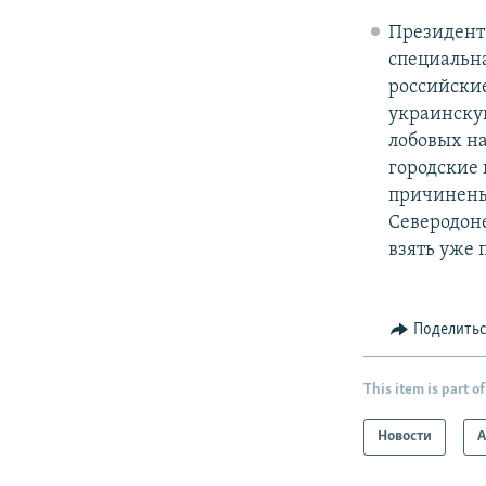
Президент 
специальна
российски
украинскую
лобовых н
городские 
причинены
Северодоне
взять уже 
Поделить
This item is part of
Новости
А