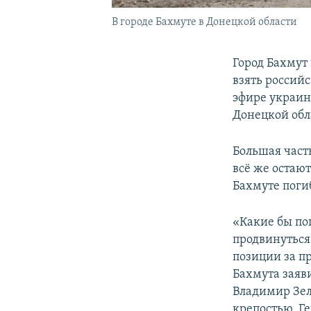
В городе Бахмуте в Донецкой области
Город Бахмут
взять российс
эфире украин
Донецкой обл
Большая част
всё же остают
Бахмуте пог
«Какие бы по
продвинуться
позиции за п
Бахмута заяв
Владимир Зел
крепостью. Г