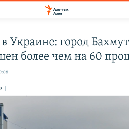
 в Украине: город Бахму
шен более чем на 60 про
19:08
ся