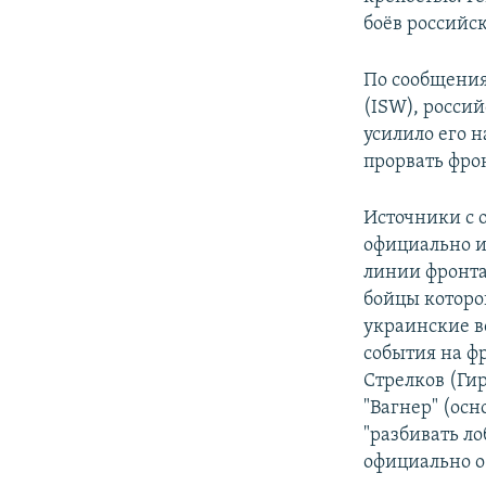
боёв российс
По сообщения
(ISW), росси
усилило его н
прорвать фрон
Источники с 
официально и
линии фронта,
бойцы которо
украинские в
события на ф
Стрелков (Ги
"Вагнер" (ос
"разбивать л
официально о