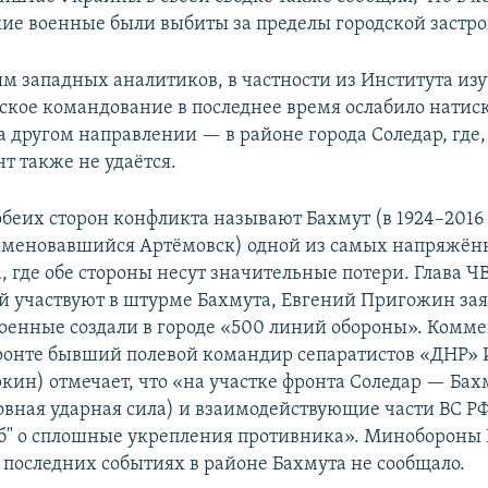
кие военные были выбиты за пределы городской застр
м западных аналитиков, в частности из Института из
йское командование в последнее время ослабило натиск
а другом направлении — в районе города Соледар, где,
т также не удаётся.
обеих сторон конфликта называют Бахмут (в 1924–2016
меновавшийся Артёмовск) одной из самых напряжённ
 где обе стороны несут значительные потери. Глава Ч
й участвуют в штурме Бахмута, Евгений Пригожин зая
оенные создали в городе «500 линий обороны». Ком
ронте бывший полевой командир сепаратистов «ДНР» 
ркин) отмечает, что «на участке фронта Соледар — Бах
новная ударная сила) и взаимодействующие части ВС Р
об" о сплошные укрепления противника». Минобороны 
 последних событиях в районе Бахмута не сообщало.