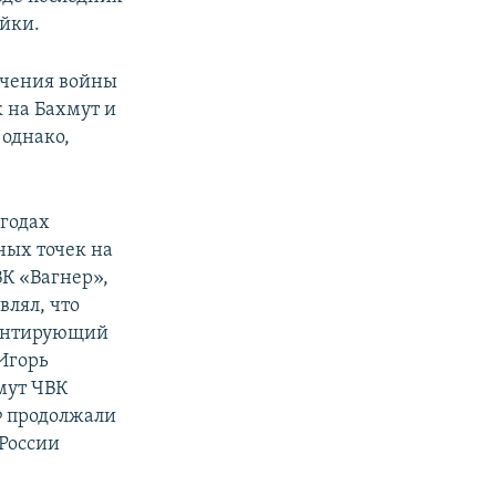
ойки.
учения войны
 на Бахмут и
 однако,
 годах
ых точек на
ВК «Вагнер»,
влял, что
ментирующий
Игорь
мут ЧВК
Ф продолжали
России