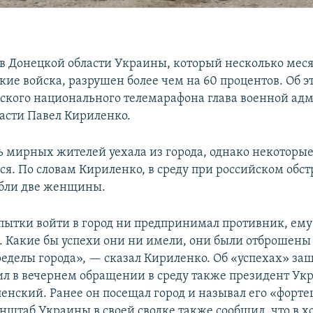
 в Донецкой области Украины, который несколько мес
кие войска, разрушен более чем на 60 процентов. Об 
ского национального телемарафона глава военной ад
асти Павел Кириленко.
ь мирных жителей уехала из города, однако некоторые
ся. По словам Кириленко, в среду при российском обст
ибли две женщины.
пытки войти в город ни предпринимал противник, ему 
. Какие бы успехи они ни имели, они были отброшены
ределы города», — сказал Кириленко. Об «успехах» за
ил в вечернем обращении в среду также президент Ук
енский. Ранее он посещал город и называл его «фортец
енштаб Украины в своей сводке также сообщил, что в х