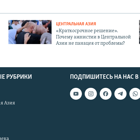
ЦЕНТРАЛЬНАЯ АЗИЯ
«Краткосрочное решение».
Почему амнистии в Центральной
Азии не панацея от проблемы?
Е РУБРИКИ
ПОДПИШИТЕСЬ НА НАС В
я Азия
века