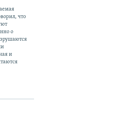
ваемая
оворил, что
уют
нно о
азрушаются
ли
ная и
ытаются