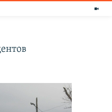
т
центов