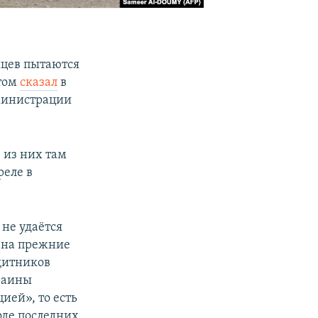
яцев пытаются
этом
сказал
в
министрации
 из них там
реле в
не удаётся
 на прежние
щитников
раины
ией», то есть
оде последних