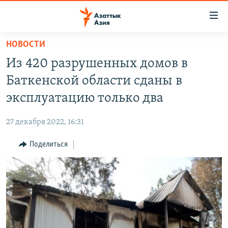
Доступность
ссылок
Вернуться
НОВОСТИ
к
ЦЕНТРАЛЬНАЯ АЗИЯ
Из 420 разрушенных домов в
основному
НОВОСТИ
КАЗАХСТАН
содержанию
Баткенской области сданы в
ВОЙНА В УКРАИНЕ
Вернутся
КЫРГЫЗСТАН
эксплуатацию только два
к
НА ДРУГИХ ЯЗЫКАХ
УЗБЕКИСТАН
главной
27 декабря 2022, 16:31
ТАДЖИКИСТАН
ҚАЗАҚША
навигации
ПОДПИШИТЕСЬ НА НАС В СОЦСЕТЯХ
Вернутся
Поделиться
КЫРГЫЗЧА
к
ЎЗБЕКЧА
поиску
ТОҶИКӢ
Все сайты РСЕ/РС
TÜRKMENÇE