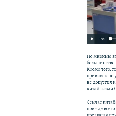
0:00
По мнению эп
большинство 
Кроме того, 
прививок не 
не допустил 
китайскими б
Сейчас китай
прежде всего
предлагая пр