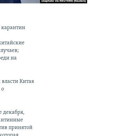
й карантин
китайские
случаев;
еди на
 власти Китая
 о
е декабря,
рантинные
тив принятой
которая