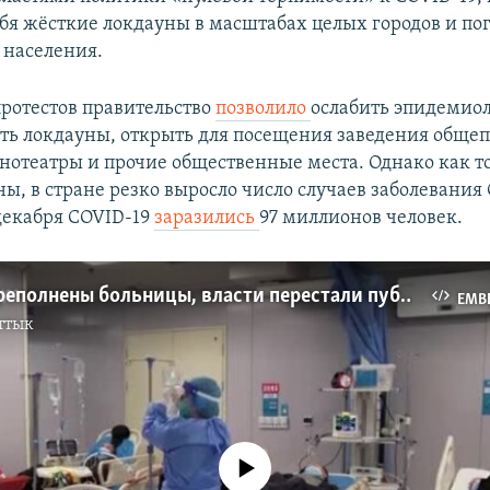
ебя жёсткие локдауны в масштабах целых городов и по
 населения.
протестов правительство
позволило
ослабить эпидемио
ть локдауны, открыть для посещения заведения общеп
нотеатры и прочие общественные места. Однако как т
ы, в стране резко выросло число случаев заболевания 
 декабря COVID-19
заразились
97 миллионов человек.
В Китае переполнены больницы, власти перестали публиковать статистику по ковиду
EMB
ттык
No media source currently available