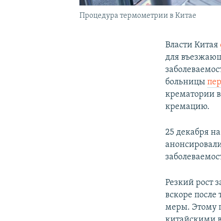
Процедура термометрии в Китае
Власти Китая
для въезжающ
заболеваемос
больницы
пе
крематории в
кремацию.
25 декабря н
анонсировали
заболеваемос
Резкий рост з
вскоре после
меры. Этому
китайскими в