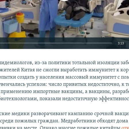
3:13
EMBED
идемиологов, из-за политики тотальной изоляции за
жителей Китая не смогли выработать иммунитет к кор
попытки создать у населения массовый иммунитет с п
увенчались успехом: число привитых недостаточно, к 
к применению импортные вакцины, а вакцины, разра
Auto
240p
360p
480p
иотехнологами, показали недостаточную эффективнос
720p
1080p
ские медики разворачивают кампанию срочной вакц
 среди пожилых граждан. Медработники обходят дома
ививки на месте. Однако многие пожилые китайцы
от