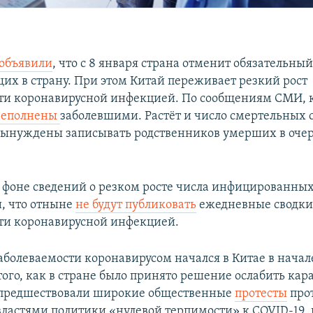
объявили
, что с 8 января страна отменит обязательны
их в страну. При этом Китай переживает резкий рост
ти коронавирусной инфекцией. По сообщениям СМИ, 
реполнены
заболевшими. Растёт и число смертельных 
ынуждены записывать родственников умерших в очер
а фоне сведений о резком росте числа инфицированных
, что отныне
не будут публиковать
ежедневные сводки
ти коронавирусной инфекцией.
аболеваемости коронавирусом начался в Китае в начал
 того, как в стране было принято решение ослабить ка
 предшествовали широкие общественные
протесты
про
ластями политики «нулевой терпимости» к COVID-19, 