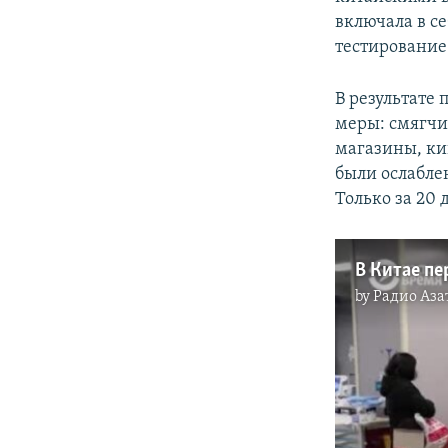
включала в с
тестирование
В результате 
меры: смягчи
магазины, ки
были ослаблен
Только за 20
by
Радио Аза