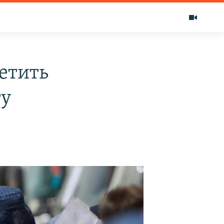
етить
ту