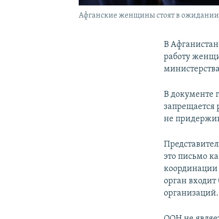
Афганские женщины стоят в ожидании 
В Афганистан
работу женщи
министерства
В документе 
запрещается 
не придержив
Представител
это письмо ка
координации 
орган входит
организаций.
ООН не являе