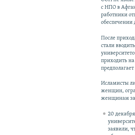
с НПО в Афга
работники от
обеспечении 
После приход
стали вводить
университето
приходить на 
предполагает
Исламисты ли
женщин, огра
женщинам зан
20 декабря
университе
заявили, ч