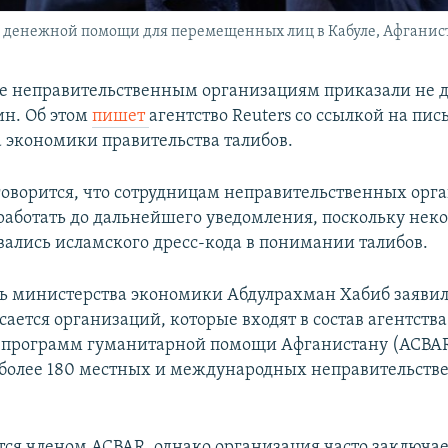
денежной помощи для перемещенных лиц в Кабуле, Афганиста
е неправительственным организациям приказали не д
н. Об этом
пишет
агентство Reuters со ссылкой на пис
 экономики правительства талибов.
говорится, что сотрудницам неправительственных орг
работать до дальнейшего уведомления, поскольку нек
ались исламского дресс-кода в понимании талибов.
ь министерства экономики Абдулрахман Хабиб заявил 
сается организаций, которые входят в состав агентства
программ гуманитарной помощи Афганистану (ACBAR)
 более 180 местных и международных неправительст
тся членом ACBAR, однако организация часто заключа