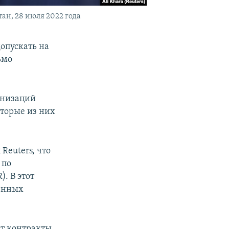
н, 28 июля 2022 года
опускать на
ьмо
анизаций
оторые из них
Reuters, что
 по
. В этот
венных
ет контракты