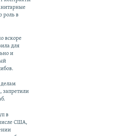
манитарные
 роль в
о вскоре
вила для
ьно и
рый
ибов.
 делам
, запретили
б.
уп в
 числе США,
ении