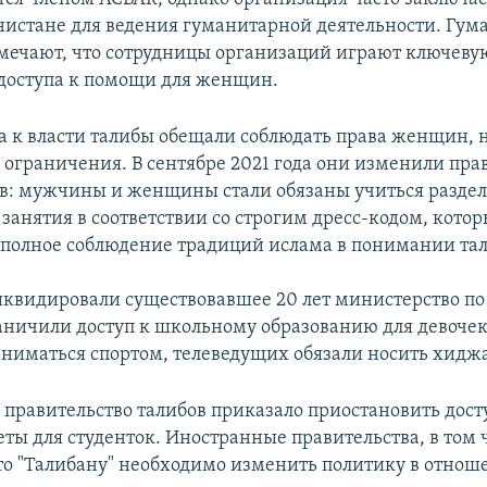
нистане для ведения гуманитарной деятельности. Гу
мечают, что сотрудницы организаций играют ключевую
доступа к помощи для женщин.
а к власти талибы обещали соблюдать права женщин, н
 ограничения. В сентябре 2021 года они изменили пра
в: мужчины и женщины стали обязаны учиться раздел
занятия в соответствии со строгим дресс-кодом, кото
 полное соблюдение традиций ислама в понимании тал
квидировали существовавшее 20 лет министерство по
ничили доступ к школьному образованию для девочек
иматься спортом, телеведущих обязали носить хиджа
 правительство талибов приказало приостановить дост
ты для студенток. Иностранные правительства, в том
то "Талибану" необходимо изменить политику в отнош