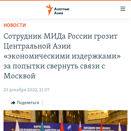
Доступность
ссылок
Вернуться
НОВОСТИ
к
ЦЕНТРАЛЬНАЯ АЗИЯ
Сотрудник МИДа России грозит
основному
НОВОСТИ
КАЗАХСТАН
содержанию
Центральной Азии
ВОЙНА В УКРАИНЕ
Вернутся
КЫРГЫЗСТАН
«экономическими издержками»
к
НА ДРУГИХ ЯЗЫКАХ
УЗБЕКИСТАН
за попытки свернуть связи с
главной
ТАДЖИКИСТАН
ҚАЗАҚША
навигации
Москвой
ПОДПИШИТЕСЬ НА НАС В СОЦСЕТЯХ
Вернутся
КЫРГЫЗЧА
к
23 декабря 2022, 21:07
ЎЗБЕКЧА
поиску
Поделиться
ТОҶИКӢ
Все сайты РСЕ/РС
TÜRKMENÇE