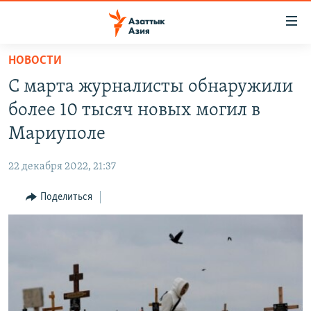
Доступность
ссылок
Вернуться
НОВОСТИ
к
ЦЕНТРАЛЬНАЯ АЗИЯ
С марта журналисты обнаружили
основному
НОВОСТИ
КАЗАХСТАН
содержанию
более 10 тысяч новых могил в
ВОЙНА В УКРАИНЕ
Вернутся
КЫРГЫЗСТАН
Мариуполе
к
НА ДРУГИХ ЯЗЫКАХ
УЗБЕКИСТАН
главной
22 декабря 2022, 21:37
ТАДЖИКИСТАН
ҚАЗАҚША
навигации
ПОДПИШИТЕСЬ НА НАС В СОЦСЕТЯХ
Вернутся
Поделиться
КЫРГЫЗЧА
к
ЎЗБЕКЧА
поиску
ТОҶИКӢ
Все сайты РСЕ/РС
TÜRKMENÇE