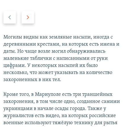
P
N
r
e
e
x
v
t
Могилы видны как земляные насыпи, иногда с
i
s
деревянными крестами, на которых есть имена и
o
l
даты. Но чаще возле могил обнаруживались
u
i
маленькие таблички с написанными от руки
s
d
цифрами. У некоторых насыпей их было
s
e
несколько, что может указывать на количество
l
захороненных в них тел.
i
d
Кроме того, в Мариуполе есть три траншейных
e
захоронения, в том числе одно, созданное самими
украинцами в начале осады города. Также у
журналистов есть видео, на которых российские
военные используют тяжёлую технику для рытья