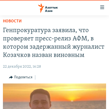
Доступность
ссылок
Вернуться
НОВОСТИ
к
ЦЕНТРАЛЬНАЯ АЗИЯ
Генпрокуратура заявила, что
основному
НОВОСТИ
КАЗАХСТАН
содержанию
проверяет пресс-релиз АФМ, в
ВОЙНА В УКРАИНЕ
Вернутся
КЫРГЫЗСТАН
котором задержанный журналист
к
НА ДРУГИХ ЯЗЫКАХ
УЗБЕКИСТАН
Козачков назван виновным
главной
ТАДЖИКИСТАН
ҚАЗАҚША
навигации
ПОДПИШИТЕСЬ НА НАС В СОЦСЕТЯХ
22 декабря 2022, 16:28
Вернутся
КЫРГЫЗЧА
к
Поделиться
ЎЗБЕКЧА
поиску
ТОҶИКӢ
Все сайты РСЕ/РС
TÜRKMENÇE