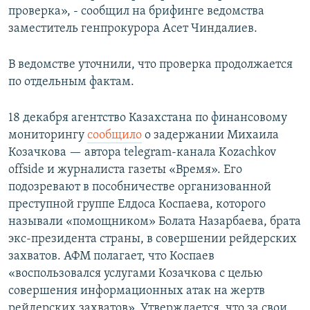
проверка», - сообщил на брифинге ведомства
заместитель генпрокурора Асет Чиндалиев.
В ведомстве уточнили, что проверка продолжается
по отдельным фактам.
18 декабря агентство Казахстана по финансовому
мониторингу
сообщило
о задержании Михаила
Козачкова — автора telegram-канала Kozachkov
offside и журналиста газеты «Время». Его
подозревают в пособничестве организованной
преступной группе Елдоса Коспаева, которого
называли «помощником» Болата Назарбаева, брата
экс-президента страны, в совершении рейдерских
захватов. АФМ полагает, что Коспаев
«воспользовался услугами Козачкова с целью
совершения информационных атак на жертв
рейдерских захватов». Утверждается, что за свои