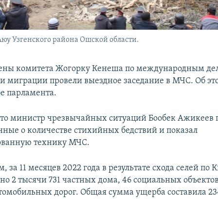
 Аюу Узгенского района Ошской области.
лены комитета Жогорку Кенеша по международным дел
 и миграции провели выездное заседание в МЧС. Об э
бе парламента.
что министр чрезвычайных ситуаций Бообек Ажикеев 
нные о количестве стихийных бедствий и показал
ованную технику МЧС.
, за 11 месяцев 2022 года в результате схода селей по
но 2 тысячи 731 частных дома, 46 социальных объектов
томобильных дорог. Общая сумма ущерба составила 23