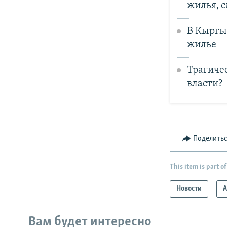
жилья, 
В Кыргы
жилье
Трагичес
власти?
Поделить
This item is part of
Новости
А
Вам будет интересно