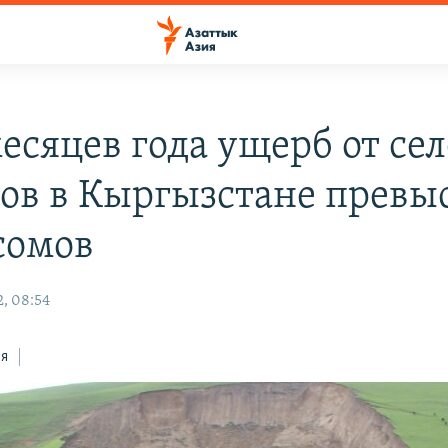
месяцев года ущерб от се
ов в Кыргызстане превыс
сомов
, 08:54
ся