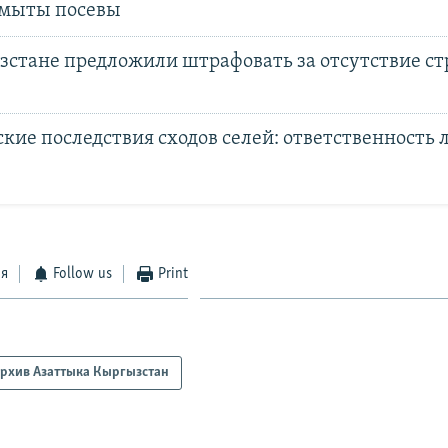
смыты посевы
зстане предложили штрафовать за отсутствие ст
кие последствия сходов селей: ответственность 
ся
Follow us
Print
рхив Азаттыка Кыргызстан