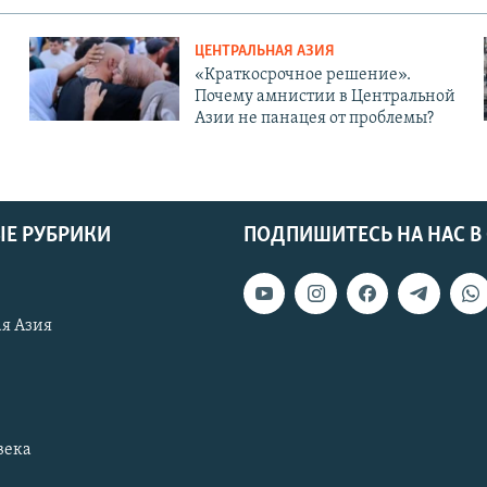
ЦЕНТРАЛЬНАЯ АЗИЯ
«Краткосрочное решение».
Почему амнистии в Центральной
Азии не панацея от проблемы?
Е РУБРИКИ
ПОДПИШИТЕСЬ НА НАС В
я Азия
века