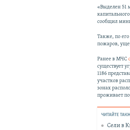
«Выделен 51 
капитального
сообщил мини
Также, по его
пожаров, ущер
Ранее в МЧС
существует уг
1186 представ
участков рас
зонах распол
проживает по
ЧИТАЙТЕ ТАКЖ
Сели в 