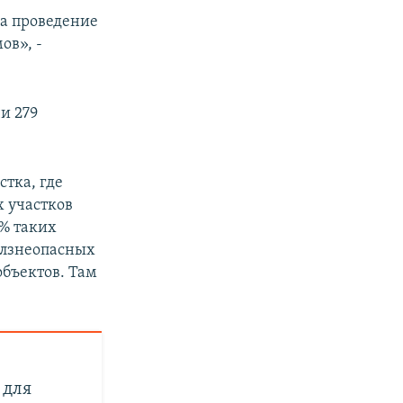
на проведение
ов», -
чи 279
стка, где
х участков
3% таких
олзнеопасных
объектов. Там
 для