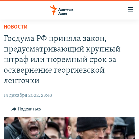
Доступность
ссылок
Вернуться
НОВОСТИ
к
ЦЕНТРАЛЬНАЯ АЗИЯ
Госдума РФ приняла закон,
основному
НОВОСТИ
КАЗАХСТАН
содержанию
предусматривающий крупный
ВОЙНА В УКРАИНЕ
Вернутся
КЫРГЫЗСТАН
штраф или тюремный срок за
к
НА ДРУГИХ ЯЗЫКАХ
УЗБЕКИСТАН
осквернение георгиевской
главной
ТАДЖИКИСТАН
ҚАЗАҚША
навигации
ленточки
ПОДПИШИТЕСЬ НА НАС В СОЦСЕТЯХ
Вернутся
КЫРГЫЗЧА
к
14 декабря 2022, 23:43
ЎЗБЕКЧА
поиску
Поделиться
ТОҶИКӢ
Все сайты РСЕ/РС
TÜRKMENÇE