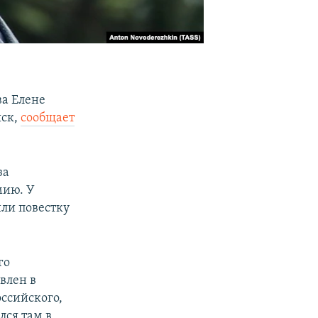
ва Елене
ыск,
сообщает
за
мию. У
или повестку
го
явлен в
оссийского,
лся там в