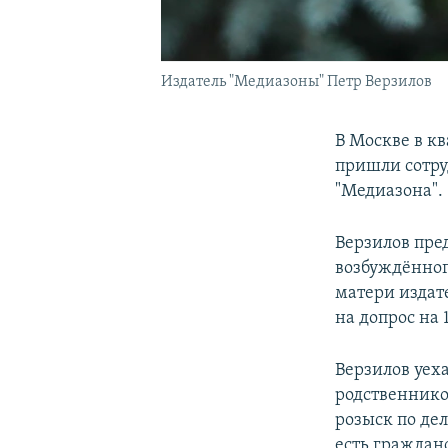
Издатель "Медиазоны" Петр Верзилов
В Москве в к
пришли сотру
"Медиазона".
Верзилов пре
возбуждённог
матери издат
на допрос на 
Верзилов уеха
родственников
розыск по дел
есть гражданс