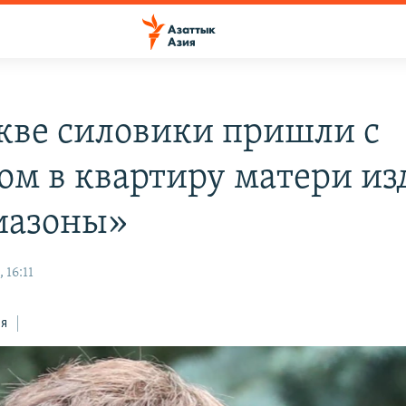
кве силовики пришли с
ом в квартиру матери из
иазоны»
 16:11
ся