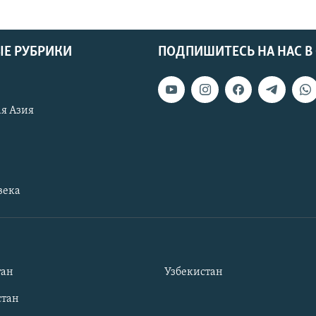
Е РУБРИКИ
ПОДПИШИТЕСЬ НА НАС В
я Азия
века
тан
Узбекистан
тан