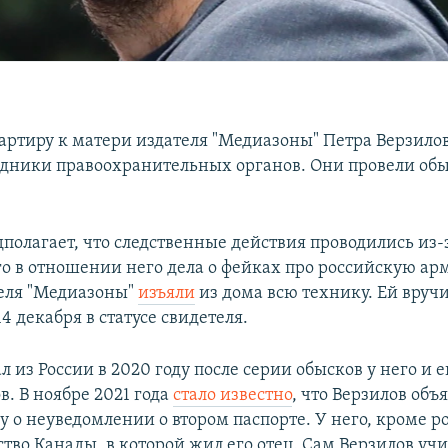
вартиру к матери издателя "Медиазоны" Петра Верзило
дники правоохранительных органов. Они провели об
дполагает, что следственные действия проводились из-
о в отношении него дела о фейках про российскую ар
еля "Медиазоны"
изъяли
из дома всю технику. Ей вруч
14 декабря в статусе свидетеля.
л из России в 2020 году после серии обысков у него и е
. В ноябре 2021 года
стало известно
, что Верзилов объ
у о неуведомлении о втором паспорте. У него, кроме р
тво Канады, в которой жил его отец. Сам Верзилов учи