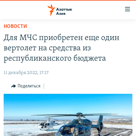
Доступность
ссылок
Вернуться
НОВОСТИ
к
ЦЕНТРАЛЬНАЯ АЗИЯ
Для МЧС приобретен еще один
основному
НОВОСТИ
КАЗАХСТАН
содержанию
вертолет на средства из
ВОЙНА В УКРАИНЕ
Вернутся
КЫРГЫЗСТАН
республиканского бюджета
к
НА ДРУГИХ ЯЗЫКАХ
УЗБЕКИСТАН
главной
11 декабря 2022, 17:17
ТАДЖИКИСТАН
ҚАЗАҚША
навигации
ПОДПИШИТЕСЬ НА НАС В СОЦСЕТЯХ
Вернутся
Поделиться
КЫРГЫЗЧА
к
ЎЗБЕКЧА
поиску
ТОҶИКӢ
Все сайты РСЕ/РС
TÜRKMENÇE