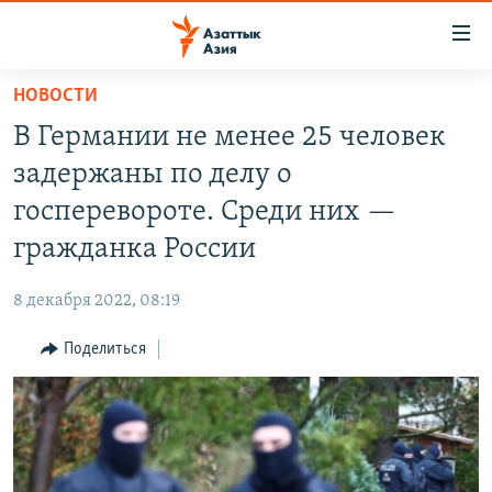
Доступность
ссылок
Вернуться
НОВОСТИ
к
ЦЕНТРАЛЬНАЯ АЗИЯ
В Германии не менее 25 человек
основному
НОВОСТИ
КАЗАХСТАН
содержанию
задержаны по делу о
ВОЙНА В УКРАИНЕ
Вернутся
КЫРГЫЗСТАН
госперевороте. Среди них —
к
НА ДРУГИХ ЯЗЫКАХ
УЗБЕКИСТАН
гражданка России
главной
ТАДЖИКИСТАН
ҚАЗАҚША
навигации
ПОДПИШИТЕСЬ НА НАС В СОЦСЕТЯХ
8 декабря 2022, 08:19
Вернутся
КЫРГЫЗЧА
к
Поделиться
ЎЗБЕКЧА
поиску
ТОҶИКӢ
Все сайты РСЕ/РС
TÜRKMENÇE