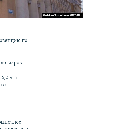
ервенцию по
 долларов.
55,2 млн
упке
 рыночное