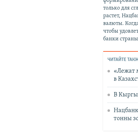
формирование
только для с
растет, Нацб
валюты. Когда
чтобы удовле
банки страны
ЧИТАЙТЕ ТАКЖ
«Лежат 
в Казах
В Кыргы
Нацбанк 
тонны зо