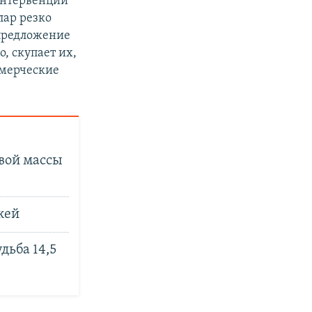
интервенции
лар резко
 предложение
, скупает их,
ммерческие
вой массы
жей
дьба 14,5