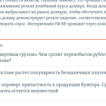
 стоимости валюты. Нацбанк заявляет, что проводит 
глаживания резких колебаний курса доллара. Когда дол
анк выбрасывает на рынок доллары, чтобы обеспечить
 доллар демонстрирует резкое падение, соответственно
творить спрос. Интервенции НБ КР проводит через ко
.
Е:
мертвым грузом». Чем грозит переизбыток рубле
стане?
зстане растет популярность безналичных плате
опроверг причастность к продукции Кумтора. Су
лота остается неизвестной