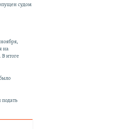
допущен судом
 ноября,
я на
 В итоге
 было
ы подать