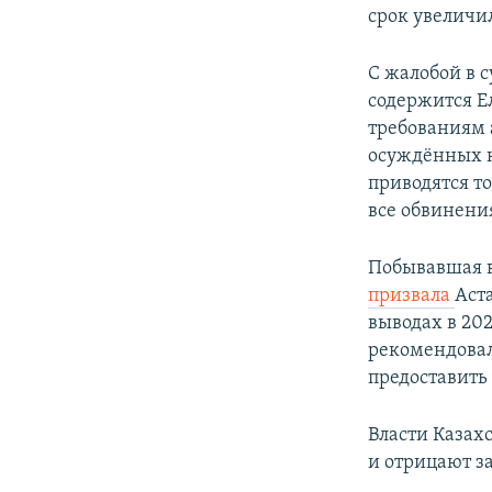
срок увеличил
С жалобой в 
содержится Е
требованиям 
осуждённых к
приводятся т
все обвинени
Побывавшая в
призвала
Аст
выводах в 20
рекомендовал
предоставить
Власти Казах
и отрицают з