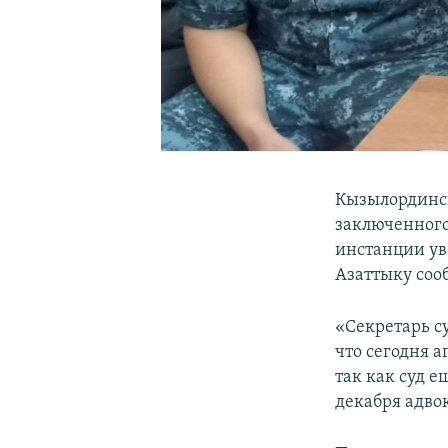
Кызылординск
заключенного
инстанции ув
Азаттыку соо
«Секретарь с
что сегодня а
так как суд 
декабря адво