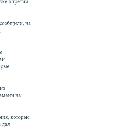
уже в третий
 сообщили, на
д
ые
ей
орые
 из
ремени на
ния, которые
е дал