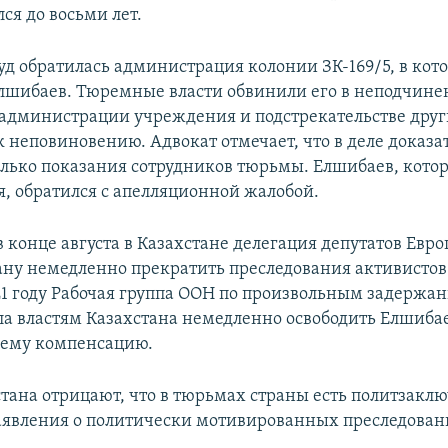
ся до восьми лет.
суд обратилась администрация колонии ЗК-169/5, в кот
лшибаев. Тюремные власти обвинили его в неподчин
администрации учреждения и подстрекательстве дру
 неповиновению. Адвокат отмечает, что в деле доказат
олько показания сотрудников тюрьмы. Елшибаев, кото
я, обратился с апелляционной жалобой.
 конце августа в Казахстане делегация депутатов Евр
ану немедленно прекратить преследования активистов.
21 году Рабочая группа ООН по произвольным задержа
а властям Казахстана немедленно освободить Елшиба
 ему компенсацию.
стана отрицают, что в тюрьмах страны есть политзакл
аявления о политически мотивированных преследовани