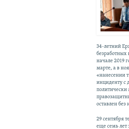
34-летний Ер
безработных 
начале 2019 г
марте, а в но
«нанесении т
инциденту с 
политически
правозащитни
оставлен без
29 сентября 
еще семь лет