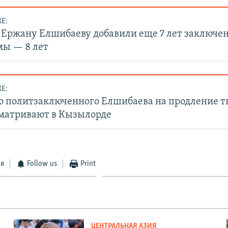
Е:
 Ержану Елшибаеву добавили еще 7 лет заключе
мы — 8 лет
Е:
 политзаключенного Елшибаева на продление 
сматривают в Кызылорде
ся
Follow us
Print
ЦЕНТРАЛЬНАЯ АЗИЯ