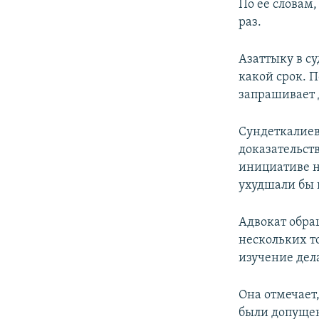
По ее словам
раз.
Азаттыку в су
какой срок. 
запрашивает 
Сундеткалиев
доказательст
инициативе н
ухудшали бы 
Адвокат обращ
нескольких т
изучение дела
Она отмечает
были допущен