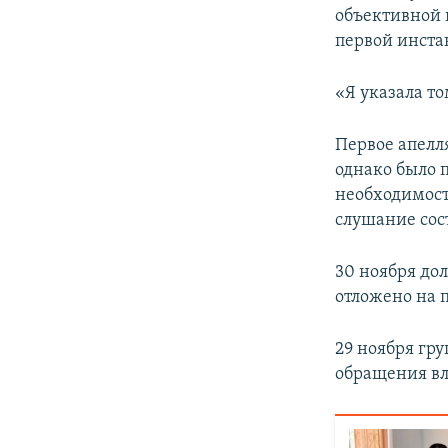
объективной 
первой инста
«Я указала то
Первое апелля
однако было 
необходимост
слушание сост
30 ноября дол
отложено на п
29 ноября гру
обращения вл