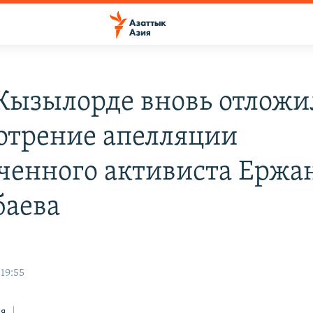
 Кызылорде вновь отложи
отрение апелляции
ченного активиста Ержа
аева
19:55
ся