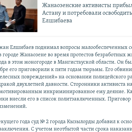
Жанаозенские активисты прибыл
Астану и потребовали освободит
Елшибаева
жан Елшибаев поднимал вопросы малообеспеченных с
в городе Жанаозене во время протестов безработных ж
ода в этом моногороде в Мангистауской области. Он б
ябре его приговорили к пяти годам тюрьмы. Его обвини
елесных повреждений» на основании полицейского ра
дракой двухлетней давности. Сторонники активиста н
 мотивированным инкриминированное ему деяние. Ка
ки внесли его в список политзаключенных. Приговор
 изменений.
текущего года суд № 2 города Кызылорды добавил к осн
 заключения. С учетом неотбытой части срока наказа