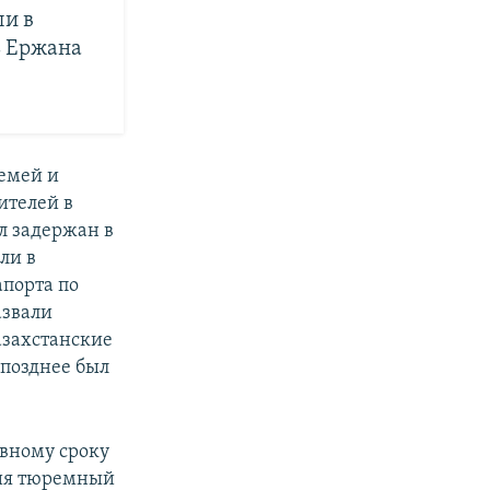
и в
ь Ержана
емей и
ителей в
ыл задержан в
ли в
порта по
азвали
захстанские
 позднее был
овному сроку
ния тюремный