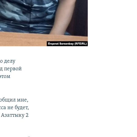
о делу
д первой
этом
ообщил мне,
са не будет,
 Азаттыку 2