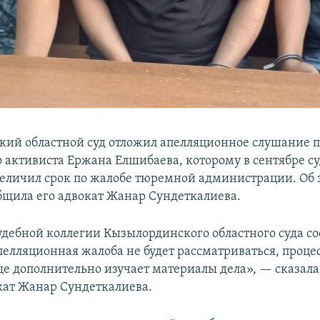
ий областной суд отложил апелляционное слушание п
 активиста Ержана Елшибаева, которому в сентябре су
еличил срок по жалобе тюремной администрации. Об 
бщила его адвокат Жанар Сундеткалиева.
удебной коллегии Кызылординского областного суда с
пелляционная жалоба не будет рассматриваться, процес
еще дополнительно изучает материалы дела», — сказала
кат Жанар Сундеткалиева.