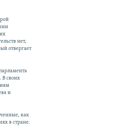
орой
ении
гих
ельств нет,
рый отвергает
опарламента
 В своих
ниям
ева и
юченные, как
ях в стране.