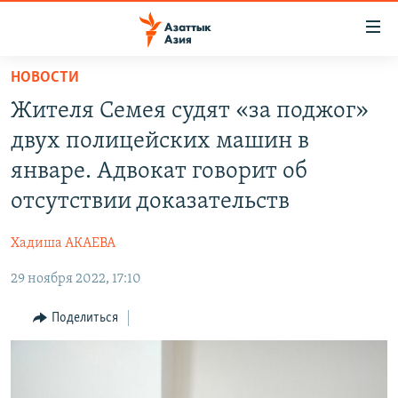
Доступность
ссылок
Вернуться
НОВОСТИ
к
ЦЕНТРАЛЬНАЯ АЗИЯ
Жителя Семея судят «за поджог»
основному
НОВОСТИ
КАЗАХСТАН
содержанию
двух полицейских машин в
ВОЙНА В УКРАИНЕ
Вернутся
КЫРГЫЗСТАН
январе. Адвокат говорит об
к
НА ДРУГИХ ЯЗЫКАХ
УЗБЕКИСТАН
отсутствии доказательств
главной
ТАДЖИКИСТАН
ҚАЗАҚША
навигации
ПОДПИШИТЕСЬ НА НАС В СОЦСЕТЯХ
Хадиша АКАЕВА
Вернутся
КЫРГЫЗЧА
к
29 ноября 2022, 17:10
ЎЗБЕКЧА
поиску
Поделиться
ТОҶИКӢ
Все сайты РСЕ/РС
TÜRKMENÇE