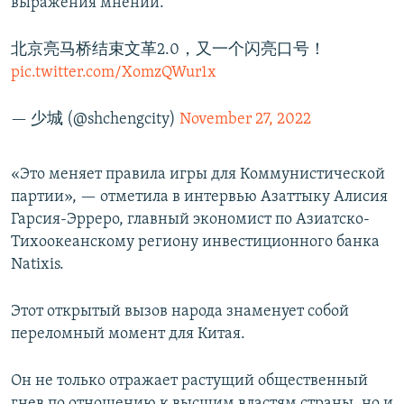
выражения мнений.
北京亮马桥结束文革2.0，又一个闪亮口号！
pic.twitter.com/XomzQWur1x
— 少城 (@shchengcity)
November 27, 2022
«Это меняет правила игры для Коммунистической
партии», — отметила в интервью Азаттыку Алисия
Гарсия-Эрреро, главный экономист по Азиатско-
Тихоокеанскому региону инвестиционного банка
Natixis.
Этот открытый вызов народа знаменует собой
переломный момент для Китая.
Он не только отражает растущий общественный
гнев по отношению к высшим властям страны, но и