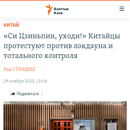
Доступность
ссылок
Вернуться
КИТАЙ
к
ЦЕНТРАЛЬНАЯ АЗИЯ
«Си Цзиньпин, уходи!» Китайцы
основному
НОВОСТИ
КАЗАХСТАН
содержанию
протестуют против локдауна и
ВОЙНА В УКРАИНЕ
Вернутся
КЫРГЫЗСТАН
тотального контроля
к
НА ДРУГИХ ЯЗЫКАХ
УЗБЕКИСТАН
главной
Рид СТЭНДИШ
ТАДЖИКИСТАН
ҚАЗАҚША
навигации
ПОДПИШИТЕСЬ НА НАС В СОЦСЕТЯХ
Вернутся
29 ноября 2022, 13:04
КЫРГЫЗЧА
к
ЎЗБЕКЧА
Поделиться
поиску
ТОҶИКӢ
Все сайты РСЕ/РС
TÜRKMENÇE