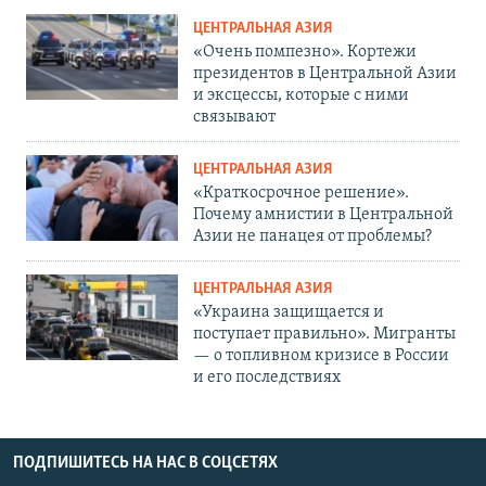
ЦЕНТРАЛЬНАЯ АЗИЯ
«Очень помпезно». Кортежи
президентов в Центральной Азии
и эксцессы, которые с ними
связывают
ЦЕНТРАЛЬНАЯ АЗИЯ
«Краткосрочное решение».
Почему амнистии в Центральной
Азии не панацея от проблемы?
ЦЕНТРАЛЬНАЯ АЗИЯ
«Украина защищается и
поступает правильно». Мигранты
— о топливном кризисе в России
и его последствиях
ПОДПИШИТЕСЬ НА НАС В СОЦСЕТЯХ