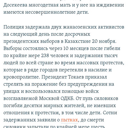
Досекеева многодетная мать и у нее на иждивении
имеются несовершеннолетние дети.
Полиция задержала двух жанаозенских активистов
на следующий день после досрочных
президентских выборов в Казахстане 20 ноября.
Выборы состоялись через 10 месяцев после гибели
по крайне мере 238 человек и задержания тысяч
людей по всей стране во время массовых протестов,
которые в ряде городов перетекли в насилие и
кровопролитие. Президент Токаев приказал
стрелять на поражение без предупреждения на
улицах и воспользовался помощью войск
возглавляемой Москвой ОДКБ. От пуль силовиков
погибли десятки мирных жителей, не имевших
отношения к протестам, в том числе дети. Сотни
задержанных заявили о
пытках
, до смерти
силовики запытали по крайней мере шесть