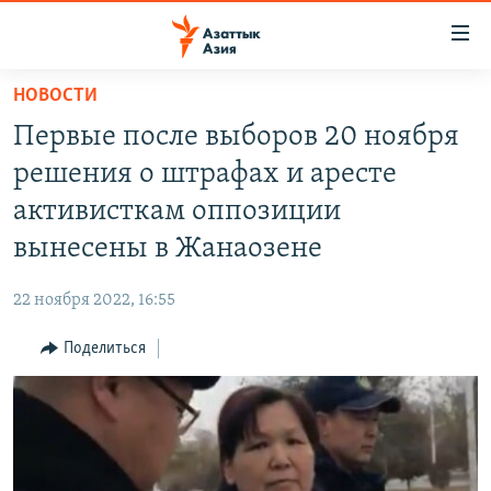
Доступность
ссылок
Вернуться
НОВОСТИ
к
ЦЕНТРАЛЬНАЯ АЗИЯ
Первые после выборов 20 ноября
основному
НОВОСТИ
КАЗАХСТАН
содержанию
решения о штрафах и аресте
ВОЙНА В УКРАИНЕ
Вернутся
КЫРГЫЗСТАН
активисткам оппозиции
к
НА ДРУГИХ ЯЗЫКАХ
УЗБЕКИСТАН
вынесены в Жанаозене
главной
ТАДЖИКИСТАН
ҚАЗАҚША
навигации
ПОДПИШИТЕСЬ НА НАС В СОЦСЕТЯХ
22 ноября 2022, 16:55
Вернутся
КЫРГЫЗЧА
к
Поделиться
ЎЗБЕКЧА
поиску
ТОҶИКӢ
Все сайты РСЕ/РС
TÜRKMENÇE