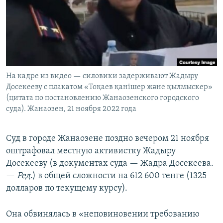
На кадре из видео — силовики задерживают Жадыру
Досекееву с плакатом «Тоқаев қанішер және қылмыскер»
(цитата по постановлению Жанаозенского городского
суда). Жанаозен, 21 ноября 2022 года
Суд в городе Жанаозене поздно вечером 21 ноября
оштрафовал местную активистку Жадыру
Досекееву (в документах суда — Жадра Досекеева.
—
Ред
.) в общей сложности на 612 600 тенге (1325
долларов по текущему курсу).
Она обвинялась в «неповиновении требованию