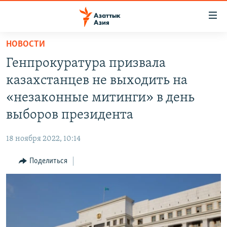
Доступность
ссылок
Вернуться
НОВОСТИ
к
ЦЕНТРАЛЬНАЯ АЗИЯ
Генпрокуратура призвала
основному
НОВОСТИ
КАЗАХСТАН
содержанию
казахстанцев не выходить на
ВОЙНА В УКРАИНЕ
Вернутся
КЫРГЫЗСТАН
«незаконные митинги» в день
к
НА ДРУГИХ ЯЗЫКАХ
УЗБЕКИСТАН
выборов президента
главной
ТАДЖИКИСТАН
ҚАЗАҚША
навигации
ПОДПИШИТЕСЬ НА НАС В СОЦСЕТЯХ
18 ноября 2022, 10:14
Вернутся
КЫРГЫЗЧА
к
Поделиться
ЎЗБЕКЧА
поиску
ТОҶИКӢ
Все сайты РСЕ/РС
TÜRKMENÇE